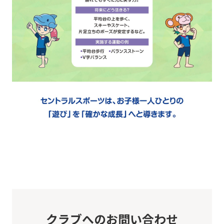
this
website
will
be
translated
mechanically,
so
it
may
not
be
an
accurate
translation.
クラブへのお問い合わせ