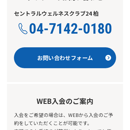
The
セントラルウェルネスクラブ24 柏
translation
may
04-7142-0180
differ
from
the
お問い合わせフォーム
original
content.
We
ask
that
WEB入会のご案内
you
入会をご希望の場合は、
WEBから入会のご予
fully
約をしていただくことが可能です。
understand