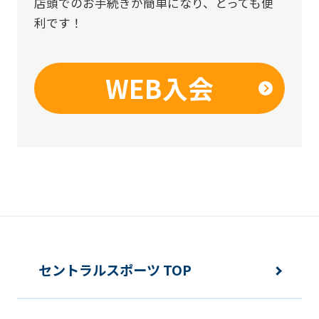
店頭でのお手続きが簡単になり、とっても便
this
利です！
before
using
WEB入会
the
service.
Automatic translation
セントラルスポーツ TOP