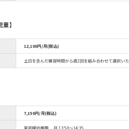
However, if you use an automatic
translation service, the Japanese
version of this website will be
translated mechanically, so it may
児童】
not be an accurate translation.
The translation may differ from the
original content. We ask that you
fully understand this before using
12,100円/月(税込)
the service.
土日を含んだ練習時間から週2回を組み合わせて選択い
Automatic translation start
7,150円/月(税込)
東岩槻幼稚園 月 13:50〜14:35