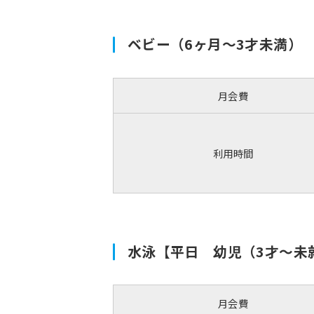
ベビー（6ヶ月〜3才未満）
月会費
利用時間
水泳【平日 幼児（3才〜未
月会費