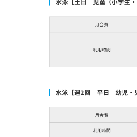
水泳【土日 児童（小学生・
月会費
利用時間
水泳【週2回 平日 幼児・
月会費
利用時間