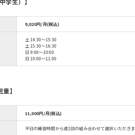
中学生）】
9,020円/月(税込)
土 14:30〜15:30
土 15:30〜16:30
日 9:00〜10:00
日 10:00〜11:00
For foreigners
児童】
Central Sports official website is
automatically translated into
11,000円/月(税込)
English. Click the link below (start
automatic translation) to return to
平日の練習時間から週2回の組み合わせて選択いただきま
the top page.