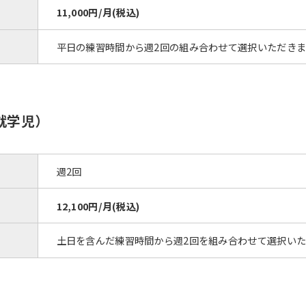
11,000円/月(税込)
平日の練習時間から週2回の組み合わせて選択いただきま
就学児）
週2回
For foreigners
12,100円/月(税込)
Central Sports official website is
土日を含んだ練習時間から週2回を組み合わせて選択い
automatically translated into
English. Click the link below (start
automatic translation) to return to
the top page.