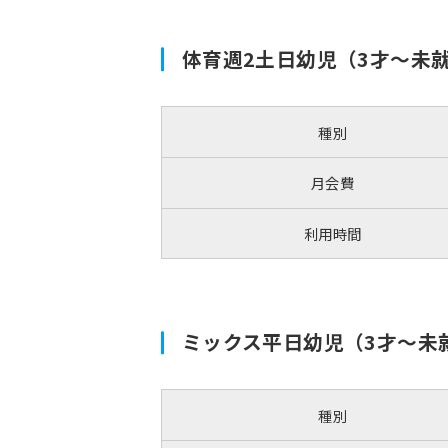
体育週2土日幼児（3才～未
種別
月会費
利用時間
ミックス平日幼児（3才～未
種別