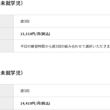
However, if you use an automatic
～未就学児）
translation service, the Japanese
version of this website will be
translated mechanically, so it may
週3回
not be an accurate translation.
The translation may differ from the
original content. We ask that you
13,310円/月(税込)
fully understand this before using
the service.
平日の練習時間から週3回の組み合わせて選択いただきま
Automatic translation start
～未就学児）
週3回
14,410円/月(税込)