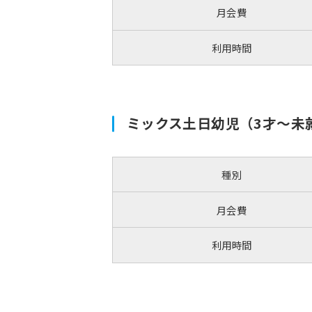
月会費
利用時間
ミックス土日幼児（3才～未
種別
月会費
利用時間