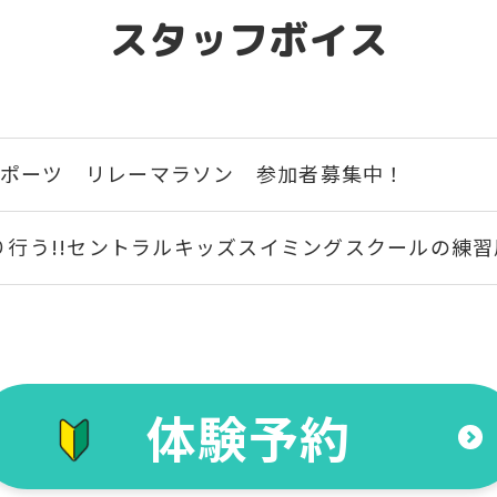
However, if you use an automatic
スタッフボイス
translation service, the Japanese
version of this website will be
さまにおすすめ
こんなお子さ
translated mechanically, so it may
を検討していて、
通常スクールに
not be an accurate translation.
のクラスの雰囲気を
初めてのお子さま
The translation may differ from the
original content. We ask that you
したい方。
スクールを体
fully understand this before using
ルスポーツ リレーマラソン 参加者募集中！
the service.
り行う!!セントラルキッズスイミングスクールの練習
Automatic translation start
体験予約