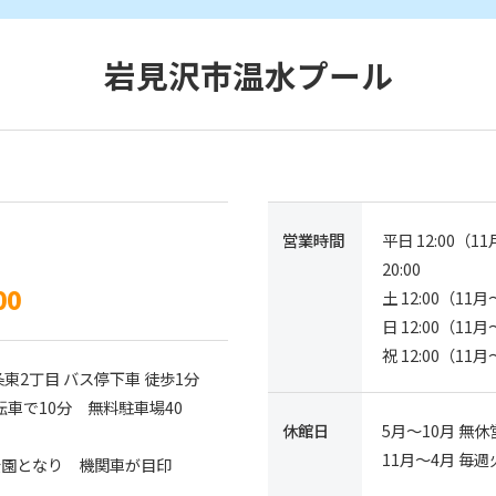
岩見沢市温水プール
営業時間
平日 12:00（1
1
20:00
00
土 12:00（11月
日 12:00（11月
祝 12:00（11月
東2丁目 バス停下車 徒歩1分
車で10分 無料駐車場40
休館日
5月～10月 無休
11月～4月 毎週
公園となり 機関車が目印