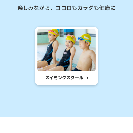
楽しみながら、ココロもカラダも健康に
スイミングスクール
For foreigners
ルを体験したい
初めての方を対象と
様はこちら
参加したいお
Central Sports official website is
automatically translated into
English. Click the link below (start
クール
はじめて
automatic translation) to return to
験申込
各種イベ
the top page.