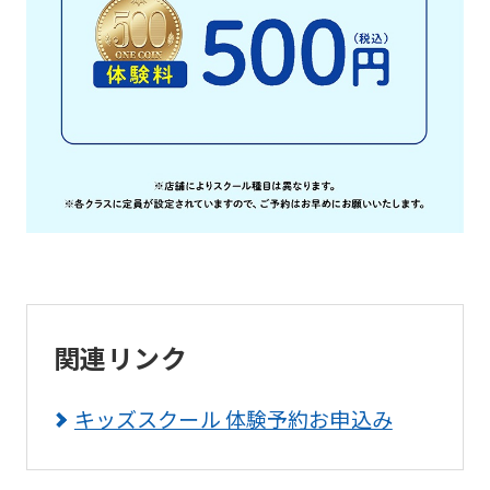
if
you
use
an
automatic
translation
service,
the
Japanese
version
of
関連リンク
this
キッズスクール 体験予約お申込み
website
will