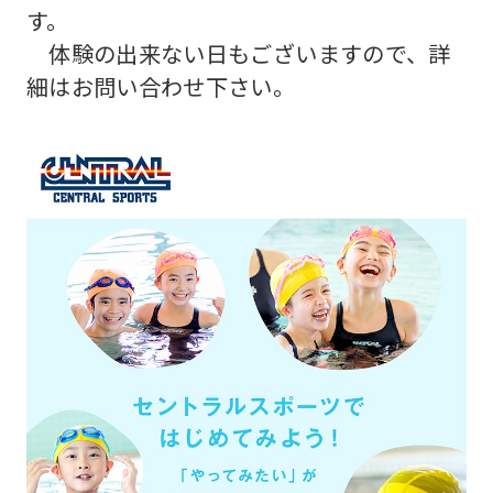
す。
For
体験の出来ない日もございますので、詳
細はお問い合わせ下さい。
foreigners
Central
Sports
official
website
is
automatically
translated
into
English.