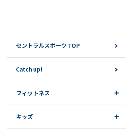
differ
from
the
original
content.
セントラルスポーツ TOP
We
ask
that
Catch up!
you
fully
フィットネス
understand
this
before
キッズ
using