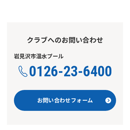
be
translated
mechanically,
so
it
クラブへのお問い合わせ
may
not
岩見沢市温水プール
be
0126-23-6400
an
accurate
translation.
お問い合わせフォーム
The
translation
may