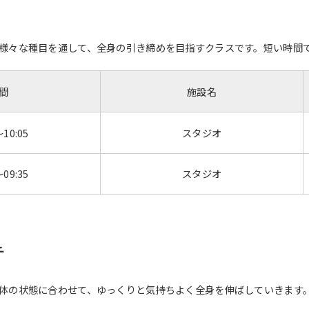
For foreigners
様々な種目を通して、全身の引き締めを目指すクラスです。短い時間
Central Sports official website is
automatically translated into
間
施設名
English. Click the link below (start
automatic translation) to return to
the top page.
～10:05
スタジオ
However, if you use an automatic
translation service, the Japanese
～09:35
スタジオ
version of this website will be
translated mechanically, so it may
not be an accurate translation.
The translation may differ from the
original content. We ask that you
fully understand this before using
チ
the service.
体の状態に合わせて、ゆっくりと気持ちよく全身を伸ばしていきます