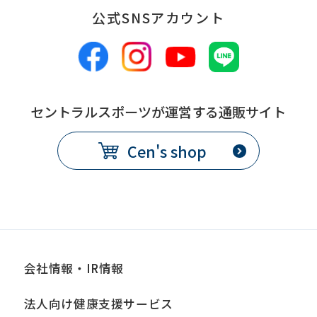
公式SNSアカウント
original
content.
We
ask
that
セントラルスポーツが運営する通販サイト
you
Cen's shop
fully
understand
this
before
using
the
会社情報・IR情報
service.
法人向け健康支援サービス