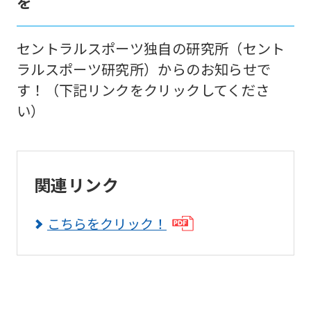
を
foreigners
セントラルスポーツ独自の研究所（セント
Central
ラルスポーツ研究所）からのお知らせで
Sports
す！（下記リンクをクリックしてくださ
official
い）
website
is
automatically
関連リンク
translated
into
こちらをクリック！
English.
Click
the
link