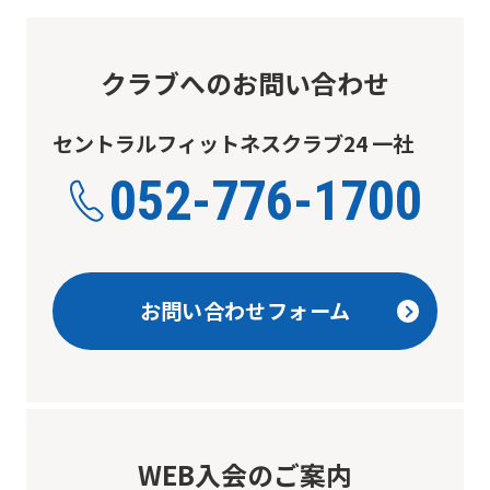
below
(start
クラブへのお問い合わせ
automatic
translation)
セントラルフィットネスクラブ24 一社
to
052-776-1700
return
to
the
お問い合わせフォーム
top
page.
However,
if
you
WEB入会のご案内
use