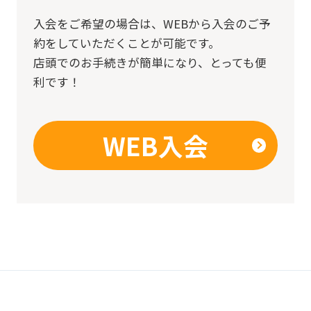
an
入会をご希望の場合は、
WEBから入会のご予
automatic
約をしていただくことが可能です。
店頭でのお手続きが簡単になり、とっても便
translation
利です！
service,
the
Japanese
WEB入会
version
of
this
website
will
be
translated
mechanically,