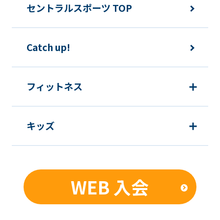
セントラルスポーツ TOP
so
it
may
Catch up!
not
be
フィットネス
an
accurate
translation.
キッズ
The
translation
may
WEB 入会
differ
from
the