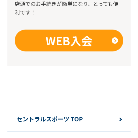
店頭でのお手続きが簡単になり、とっても便
this
利です！
website
will
be
WEB入会
translated
mechanically,
so
it
may
not
be
an
セントラルスポーツ TOP
accurate
translation.