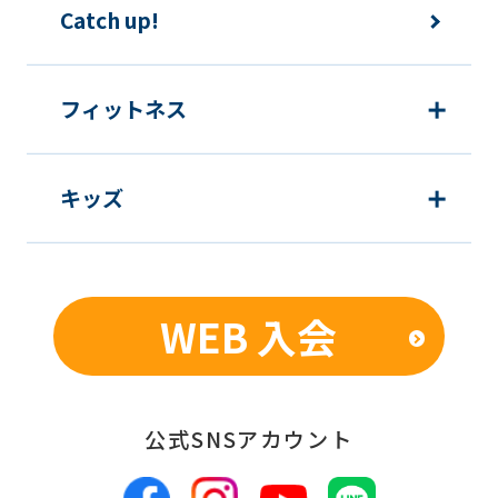
Catch up!
The
translation
may
フィットネス
differ
from
キッズ
the
original
content.
We
WEB 入会
ask
that
you
公式SNSアカウント
fully
understand