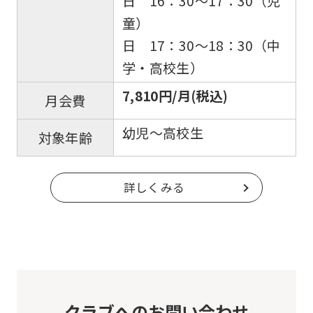
日 16：30～17：30（児
translated
童）
into
日 17：30～18：30（中
English.
学・高校生）
Click
7,810円/月(税込)
月会費
the
link
幼児～高校生
対象年齢
below
(start
詳しくみる
automatic
translation)
to
return
to
the
クラブへのお問い合わせ