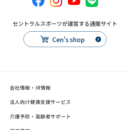
this
before
セントラルスポーツが運営する通販サイト
using
the
Cen's shop
service.
Automatic translation
会社情報・IR情報
法人向け健康支援サービス
介護予防・高齢者サポート