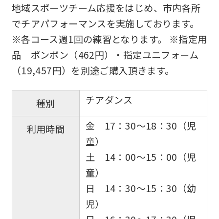
地域スポーツチーム応援をはじめ、市内各所
でチアパフォーマンスを実施しております。
※各コース週1回の練習となります。 ※指定用
品 ポンポン（462円）・指定ユニフォーム
（19,457円）を別途ご購入頂きます。
For
チアダンス
foreigners
種別
金 17：30～18：30（児
利用時間
Central
童）
Sports
土 14：00～15：00（児
official
童）
website
日 14：30～15：30（幼
is
児）
automatically