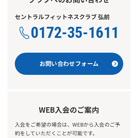
top
page.
セントラルフィットネスクラブ 弘前
However,
0172-35-1611
if
you
use
お問い合わせフォーム
an
automatic
translation
service,
the
WEB入会のご案内
Japanese
version
入会をご希望の場合は、
WEBから入会のご予
約をしていただくことが可能です。
of