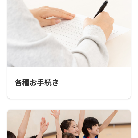
translated
into
English.
Click
the
link
below
(start
各種お手続き
automatic
translation)
to
return
to
the