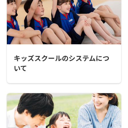
top
page.
However,
if
you
use
キッズスクールのシステムにつ
an
いて
automatic
translation
service,
the
Japanese
version
of