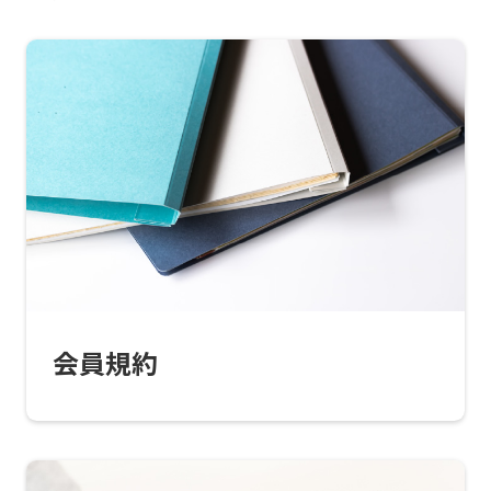
For
foreigners
Central
Sports
会員規約
official
website
is
automatically