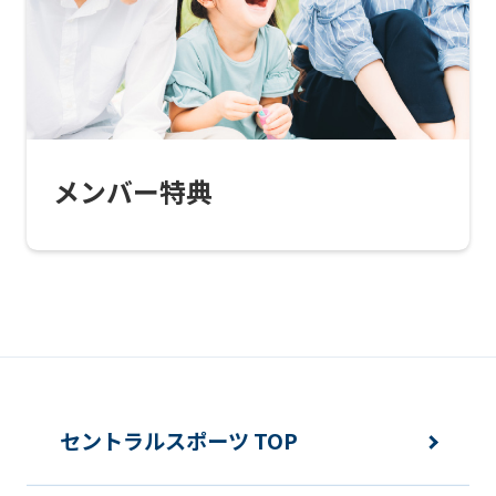
this
website
will
be
translated
メンバー特典
mechanically,
so
it
may
not
be
an
セントラルスポーツ TOP
accurate
translation.