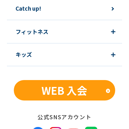
The
Catch up!
translation
may
フィットネス
differ
from
the
キッズ
original
content.
We
WEB 入会
ask
that
you
公式SNSアカウント
fully
understand