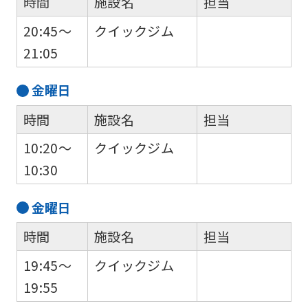
時間
施設名
担当
website
20:45～
クイックジム
will
21:05
be
translated
金
曜日
mechanically,
時間
施設名
担当
so
10:20～
クイックジム
it
10:30
may
not
金
曜日
be
時間
施設名
担当
an
accurate
19:45～
クイックジム
translation.
19:55
The