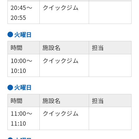
20:45～
クイックジム
20:55
火
曜日
For
時間
施設名
担当
foreigners
10:00～
クイックジム
10:10
Central
火
曜日
Sports
official
時間
施設名
担当
website
11:00～
クイックジム
is
11:10
automatically
translated