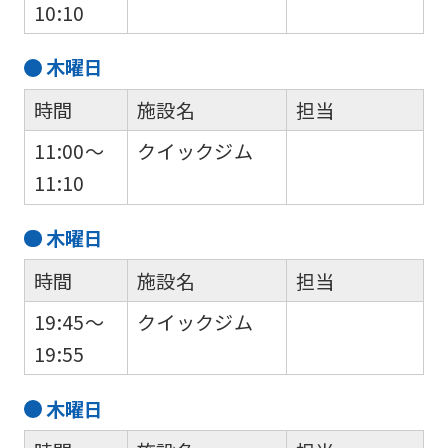
10:10
page.
However,
木
曜日
if
時間
施設名
担当
you
11:00～
クイックジム
use
11:10
an
automatic
木
曜日
translation
時間
施設名
担当
service,
the
19:45～
クイックジム
Japanese
19:55
version
木
曜日
of
this