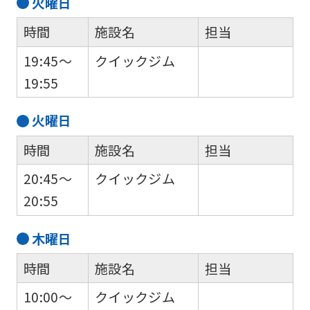
火
曜日
into
時間
施設名
担当
English.
19:45～
クイックジム
Click
19:55
the
link
火
曜日
below
時間
施設名
担当
(start
automatic
20:45～
クイックジム
translation)
20:55
to
木
曜日
return
to
時間
施設名
担当
the
10:00～
クイックジム
top