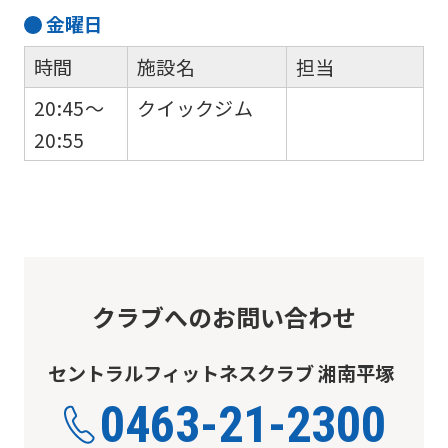
金
曜日
translation
may
時間
施設名
担当
differ
20:45～
クイックジム
from
20:55
the
original
content.
We
ask
クラブへのお問い合わせ
that
you
セントラルフィットネスクラブ 湘南平塚
fully
0463-21-2300
understand
this