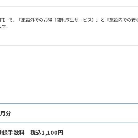
However, if you use an automatic
translation service, the Japanese
version of this website will be
50円）で、『施設外でのお得（福利厚生サービス）』と『施設内での
translated mechanically, so it may
ます。
not be an accurate translation.
The translation may differ from the
original content. We ask that you
fully understand this before using
the service.
Automatic translation start
ヶ月分
登録手数料 税込1,100円