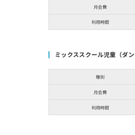
月会費
利用時間
ミックススクール児童（ダン
種別
月会費
利用時間