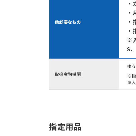
・
・
・
他必要なもの
・
※
S
ゆう
取扱金融機関
※指
※入
指定用品