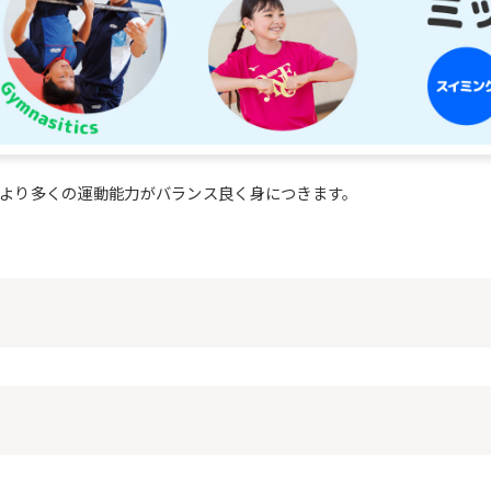
より多くの運動能力がバランス良く身につきます。
For foreigners
Central Sports official website is
automatically translated into
English. Click the link below (start
automatic translation) to return to
the top page.