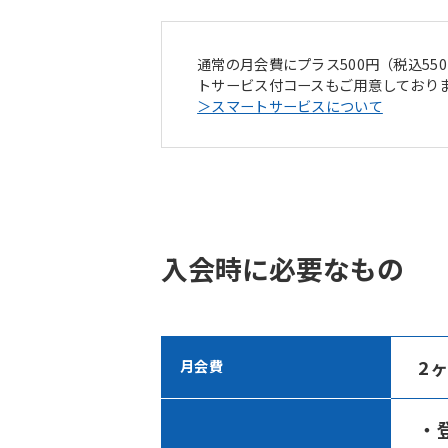
通常の月会費にプラス500円（税込5
トサービス付コースもご用意しており
＞スマートサービスについて
入会時に必要なもの
2
月会費
・