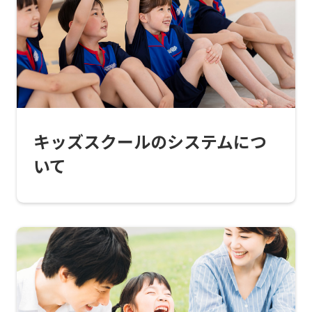
top
page.
However,
if
you
use
キッズスクールのシステムにつ
an
いて
automatic
translation
service,
the
Japanese
version
of