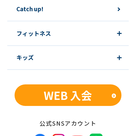
The
Catch up!
translation
may
フィットネス
differ
from
the
キッズ
original
content.
We
WEB 入会
ask
that
you
公式SNSアカウント
fully
understand