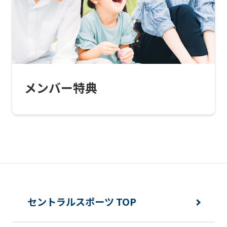
this
website
will
be
translated
メンバー特典
mechanically,
so
it
may
not
be
an
セントラルスポーツ TOP
accurate
translation.