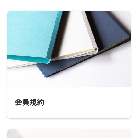
For
foreigners
Central
Sports
会員規約
official
website
is
automatically