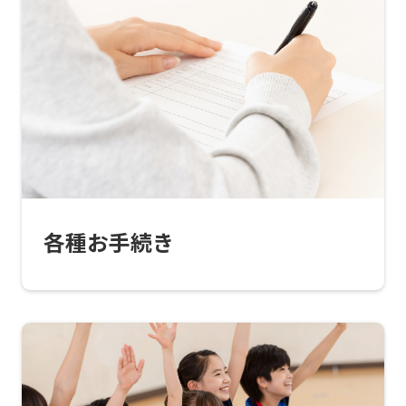
translated
into
English.
Click
the
link
below
(start
各種お手続き
automatic
translation)
to
return
to
the