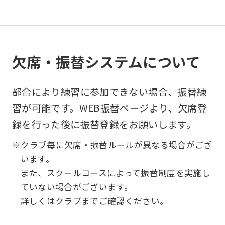
ask
that
you
欠席・振替システムについて
fully
understand
都合により練習に参加できない場合、振替練
this
習が可能です。WEB振替ページより、欠席登
before
録を行った後に振替登録をお願いします。
using
the
※クラブ毎に欠席・振替ルールが異なる場合がござ
service.
います。
また、スクールコースによって振替制度を実施し
ていない場合がございます。
Automatic translation
詳しくはクラブまでご確認ください。