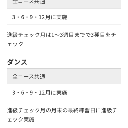
全コース共通
not
3・6・9・12月に実施
be
an
進級チェック月は1～3週目までで3種目をチ
accurate
ェック
translation.
The
ダンス
translation
may
全コース共通
differ
from
3・6・9・12月に実施
the
original
進級チェック月の月末の最終練習日に進級チ
content.
ェック実施
We