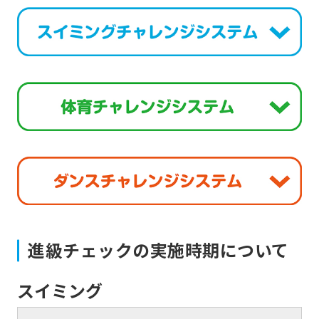
translation)
to
return
to
the
top
page.
However,
if
you
進級チェックの実施時期について
use
an
スイミング
automatic
translation