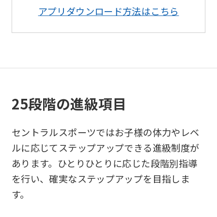
アプリダウンロード方法はこちら
Sports
official
website
is
automatically
translated
25段階の進級項目
into
English.
セントラルスポーツではお子様の体力やレベ
Click
ルに応じてステップアップできる進級制度が
the
あります。ひとりひとりに応じた段階別指導
link
を行い、確実なステップアップを目指しま
below
す。
(start
automatic