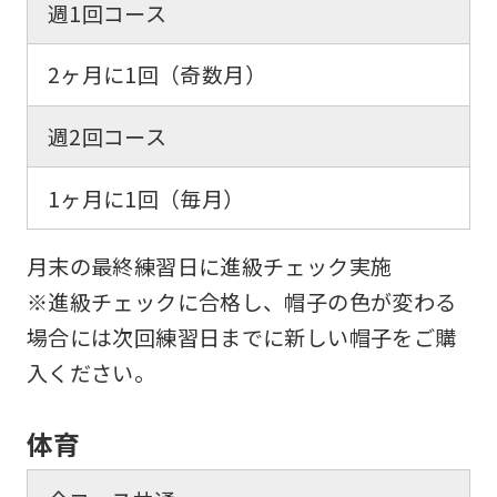
週1回コース
service,
the
2ヶ月に1回（奇数月）
Japanese
週2回コース
version
of
1ヶ月に1回（毎月）
this
website
月末の最終練習日に進級チェック実施
will
※進級チェックに合格し、帽子の色が変わる
be
場合には次回練習日までに新しい帽子をご購
translated
入ください。
mechanically,
so
体育
it
may