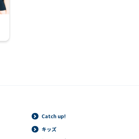
automatic translation) to return to
the top page.
However, if you use an automatic
translation service, the Japanese
version of this website will be
translated mechanically, so it may
not be an accurate translation.
The translation may differ from the
original content. We ask that you
fully understand this before using
the service.
Automatic translation start
Catch up!
キッズ