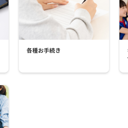
各種お手続き
For foreigners
Central Sports official website is
automatically translated into
English. Click the link below (start