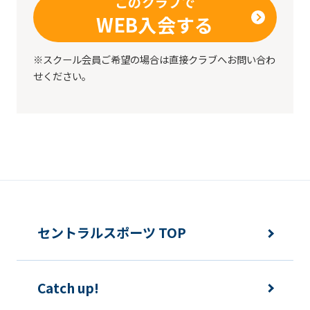
このクラブで
before
WEB入会する
using
※スクール会員ご希望の場合は直接クラブへお問い合わ
the
せください。
service.
Automatic translation
セントラルスポーツ TOP
Catch up!