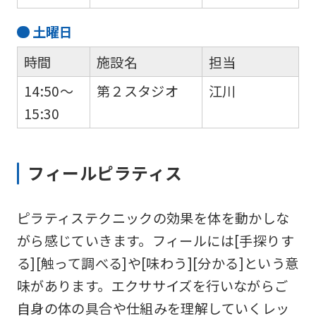
into
土
曜日
English.
時間
施設名
担当
Click
the
14:50～
第２スタジオ
江川
link
15:30
below
(start
フィールピラティス
automatic
translation)
ピラティステクニックの効果を体を動かしな
to
がら感じていきます。フィールには[手探りす
return
る][触って調べる]や[味わう][分かる]という意
to
味があります。エクササイズを行いながらご
the
自身の体の具合や仕組みを理解していくレッ
top