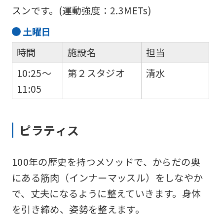
スンです。(運動強度：2.3METs)
page.
However,
土
曜日
if
時間
施設名
担当
you
10:25～
第２スタジオ
清水
use
11:05
an
automatic
translation
ピラティス
service,
the
100年の歴史を持つメソッドで、からだの奥
Japanese
にある筋肉（インナーマッスル）をしなやか
version
で、丈夫になるように整えていきます。身体
of
を引き締め、姿勢を整えます。
this