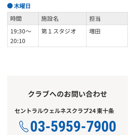
木
曜日
website
will
時間
施設名
担当
be
19:30～
第１スタジオ
増田
translated
20:10
mechanically,
so
it
may
not
クラブへのお問い合わせ
be
an
セントラルウェルネスクラブ24 東十条
accurate
03-5959-7900
translation.
The