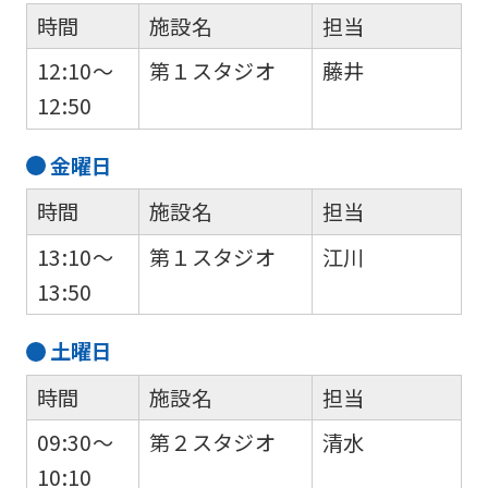
時間
施設名
担当
12:10～
第１スタジオ
藤井
12:50
For
金
曜日
foreigners
時間
施設名
担当
13:10～
第１スタジオ
江川
Central
13:50
Sports
official
土
曜日
website
時間
施設名
担当
is
09:30～
第２スタジオ
清水
automatically
10:10
translated