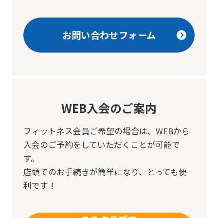
translation
may
お問い合わせフォーム
differ
from
the
original
WEB入会のご案内
content.
We
フィットネス会員ご希望の場合は、
WEBから
ask
入会のご予約をしていただくことが可能で
that
す。
you
店頭でのお手続きが簡単になり、とっても便
fully
利です！
understand
this