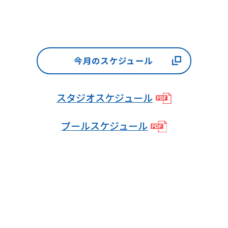
from
the
original
content.
今月のスケジュール
We
ask
スタジオスケジュール
that
you
プールスケジュール
fully
understand
this
before
using
the