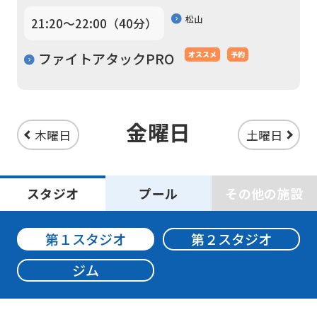
translated
松山
21:20〜22:00（40分）
mechanically,
so
ファイトアタックPRO
オススメ
予約
it
may
not
金曜日
木曜日
土曜日
be
an
accurate
スタジオ
プール
その他の施設
translation.
The
第１スタジオ
第２スタジオ
translation
ジム
may
differ