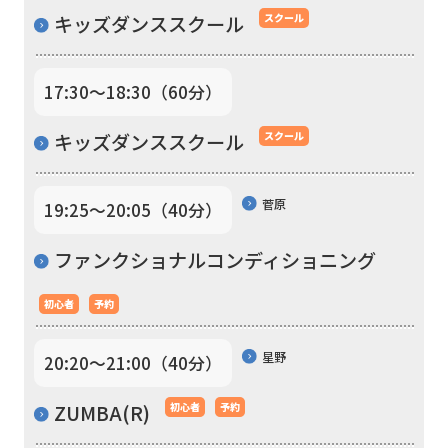
you
キッズダンススクール
スクール
use
an
17:30〜18:30（60分）
automatic
translation
キッズダンススクール
スクール
service,
the
菅原
19:25〜20:05（40分）
Japanese
ファンクショナルコンディショニング
version
of
初心者
予約
this
website
星野
20:20〜21:00（40分）
will
ZUMBA(R)
初心者
予約
be