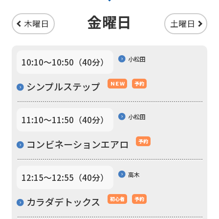
For
金曜日
木曜日
土曜日
foreigners
小松田
10:10〜10:50（40分）
Central
Sports
シンプルステップ
ＮＥＷ
予約
official
website
小松田
11:10〜11:50（40分）
is
コンビネーションエアロ
予約
automatically
translated
into
高木
12:15〜12:55（40分）
English.
カラダデトックス
初心者
予約
Click