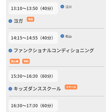
the
江川
13:10〜13:50（40分）
link
below
ヨガ
予約
(start
automatic
松山
14:15〜14:55（40分）
translation)
to
ファンクショナルコンディショニング
return
初心者
予約
to
the
15:30〜16:30（60分）
top
キッズダンススクール
スクール
page.
However,
16:30〜17:30（60分）
if