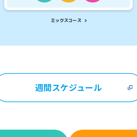
However, if you use an automatic
translation service, the Japanese
version of this website will be
さまにおすすめ
こんなお子さ
ミックスコース
translated mechanically, so it may
を検討していて、
通常スクールに
not be an accurate translation.
のクラスの雰囲気を
初めてのお子さま
The translation may differ from the
original content. We ask that you
したい方。
スクールを体
fully understand this before using
the service.
Automatic translation start
週間スケジュール