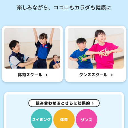
楽しみながら、ココロもカラダも健康に
体育スクール
ダンススクール
For foreigners
ルを体験したい
初めての方を対象と
様はこちら
参加したいお
Central Sports official website is
automatically translated into
English. Click the link below (start
クール
はじめて
automatic translation) to return to
験申込
各種イベ
the top page.