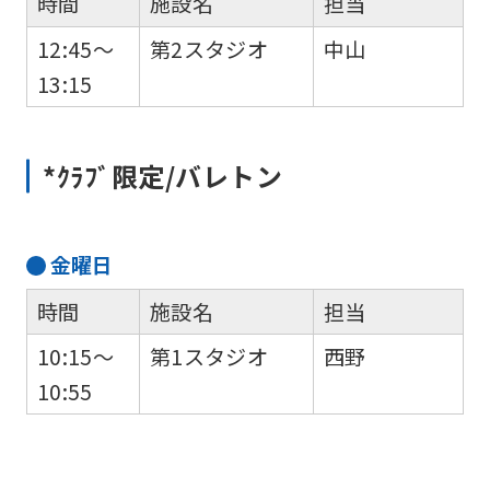
時間
施設名
担当
website
is
12:45～
第2スタジオ
中山
automatically
13:15
translated
into
*ｸﾗﾌﾞ限定/バレトン
English.
Click
the
金
曜日
link
時間
施設名
担当
below
10:15～
第1スタジオ
西野
(start
10:55
automatic
translation)
to