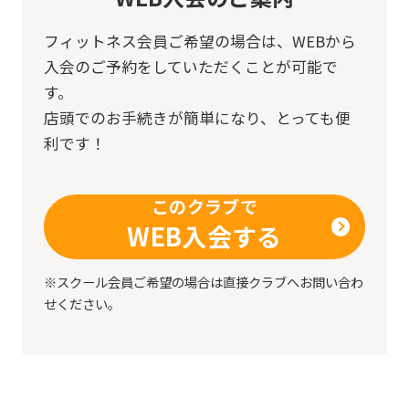
Japanese
version
フィットネス会員ご希望の場合は、
WEBから
入会のご予約をしていただくことが可能で
of
す。
this
店頭でのお手続きが簡単になり、とっても便
website
利です！
will
be
このクラブで
translated
WEB入会する
mechanically,
so
※スクール会員ご希望の場合は直接クラブへお問い合わ
it
せください。
may
not
be