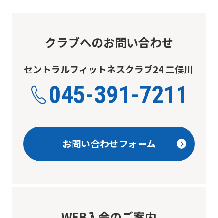
return
to
the
クラブへのお問い合わせ
top
page.
セントラルフィットネスクラブ24 二俣川
However,
045-391-7211
if
you
use
お問い合わせフォーム
an
automatic
translation
service,
the
WEB入会のご案内