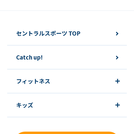
an
accurate
translation.
The
セントラルスポーツ TOP
translation
may
Catch up!
differ
from
the
フィットネス
original
content.
キッズ
We
ask
that