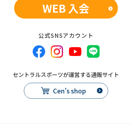
you
WEB 入会
fully
understand
this
公式SNSアカウント
before
using
the
service.
セントラルスポーツが運営する通販サイト
Automatic translation
Cen's shop