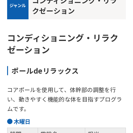
コンディショニング・リラ
ジャンル
クゼーション
コンディショニング・リラク
ゼーション
ポールdeリラックス
For
foreigners
コアポールを使用して、体幹部の調整を行
い、動きやすく機能的な体を目指すプログラ
Central
ムです。
Sports
木
曜日
official