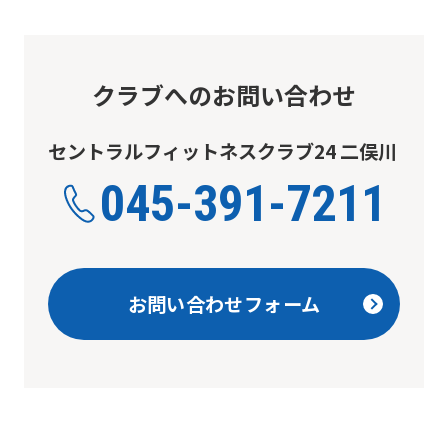
Japanese
version
of
クラブへのお問い合わせ
this
website
セントラルフィットネスクラブ24 二俣川
will
045-391-7211
be
translated
mechanically,
so
お問い合わせフォーム
it
may
not
be