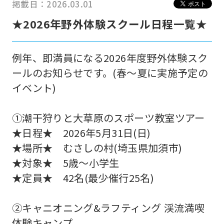
掲載日：2026.03.01
★2026年野外体験スクール日程一覧★
例年、即満員になる2026年度野外体験スク
ールのお知らせです。(春～夏に実施予定の
イベント)
①潮干狩りと大草原のスポーツ教室ツアー
For
★日程★ 2026年5月31日(日)
★場所★ むさしの村(埼玉県加須市)
foreigners
★対象★ 5歳～小学生
★定員★ 42名(最少催行25名)
Central
Sports
②キャニオニング&ラフティング 渓流満喫
official
体験キャンプ