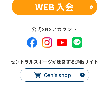
you
WEB 入会
fully
understand
this
公式SNSアカウント
before
using
the
service.
セントラルスポーツが運営する通販サイト
Automatic translation
Cen's shop