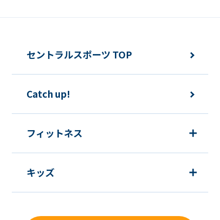
an
accurate
translation.
The
セントラルスポーツ TOP
translation
may
Catch up!
differ
from
the
フィットネス
original
content.
キッズ
We
ask
that