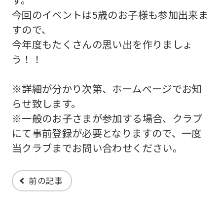
return
今回のイベントは5歳のお子様も参加出来ま
to
すので、
the
今年度もたくさんの思い出を作りましょ
top
う！！
page.
However,
※詳細が分かり次第、ホームぺージでお知
if
らせ致します。
you
※一般のお子さまが参加する場合、クラブ
use
にて事前登録が必要となりますので、一度
当クラブまでお問い合わせください。
an
automatic
translation
前の記事
service,
the