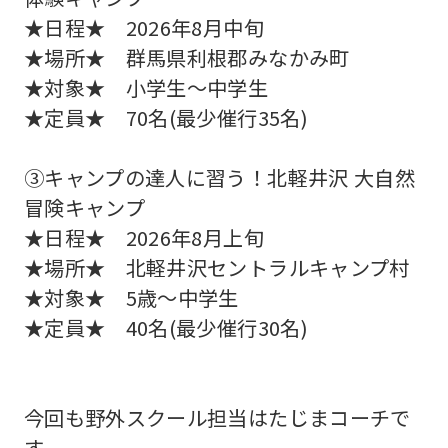
website
★日程★ 2026年8月中旬
is
★場所★ 群馬県利根郡みなかみ町
automatically
★対象★ 小学生～中学生
translated
★定員★ 70名(最少催行35名)
into
English.
③キャンプの達人に習う！北軽井沢 大自然
Click
冒険キャンプ
the
★日程★ 2026年8月上旬
★場所★ 北軽井沢セントラルキャンプ村
link
★対象★ 5歳～中学生
below
★定員★ 40名(最少催行30名)
(start
automatic
translation)
今回も野外スクール担当はたじまコーチで
to
す。