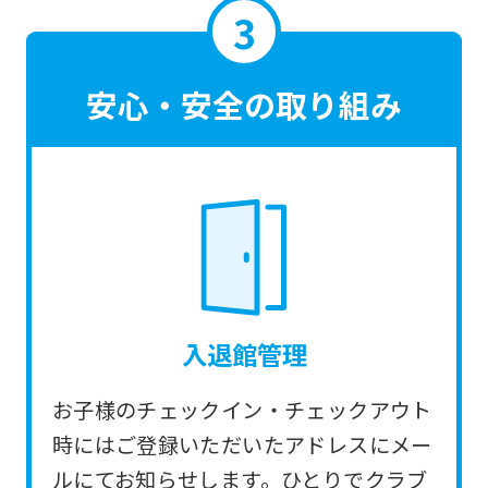
translated
mechanically,
so
安心・安全の取り組み
it
may
not
be
an
accurate
translation.
入退館管理
The
translation
お子様のチェックイン・チェックアウト
may
時にはご登録いただいたアドレスにメー
differ
ルにてお知らせします。ひとりでクラブ