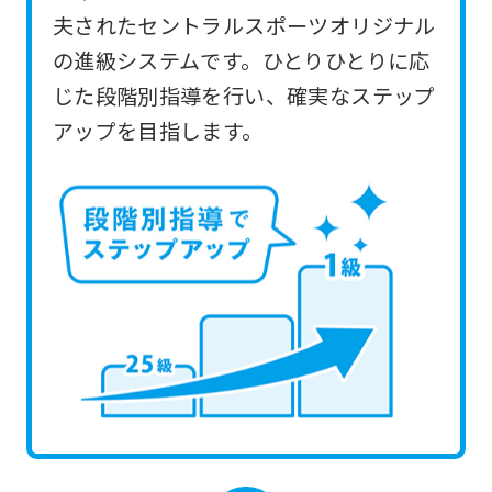
you
夫されたセントラルスポーツオリジナル
use
の進級システムです。ひとりひとりに応
an
じた段階別指導を行い、確実なステップ
automatic
アップを目指します。
translation
service,
the
Japanese
version
of
this
website
will
be