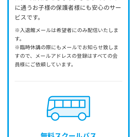
from
に通うお子様の保護者様にも安心のサー
the
ビスです。
original
※入退館メールは希望者にのみ配信いたしま
content.
す。
We
※臨時休講の際にもメールでお知らせ致しま
ask
すので、メールアドレスの登録はすべての会
that
員様にご依頼しています。
you
fully
understand
this
before
using
the
無料スクールバス