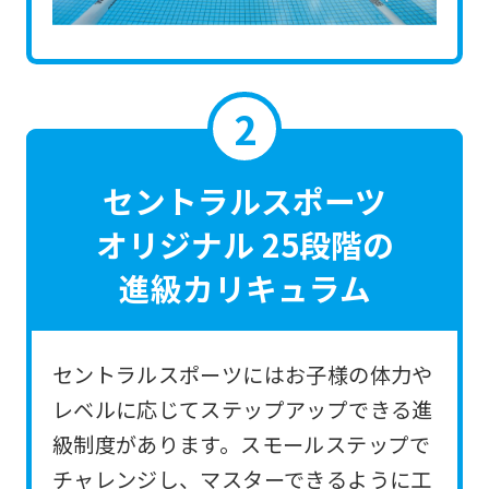
the
link
below
(start
automatic
translation)
セントラルスポーツ
to
オリジナル 25段階の
return
進級カリキュラム
to
the
top
セントラルスポーツにはお子様の体力や
page.
レベルに応じてステップアップできる進
However,
級制度があります。スモールステップで
if
チャレンジし、マスターできるように工