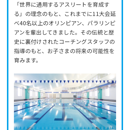
「世界に通用するアスリートを育成す
For
る」の理念のもと、これまでに11大会延
foreigners
べ40名以上のオリンピアン、パラリンピ
アンを輩出してきました。その伝統と歴
Central
史に裏付けされたコーチングスタッフの
Sports
指導のもと、お子さまの将来の可能性を
official
育みます。
website
is
automatically
translated
into
English.
Click