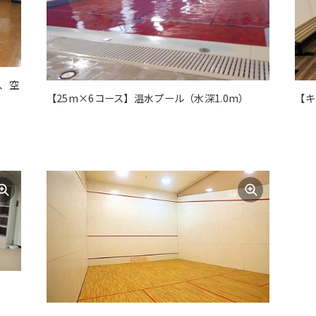
For foreigners
、空
【25m×6コース】温水プール（水深1.0m）
【キ
Central Sports official website is
automatically translated into
English. Click the link below (start
automatic translation) to return to
the top page.
However, if you use an automatic
translation service, the Japanese
version of this website will be
translated mechanically, so it may
not be an accurate translation.
The translation may differ from the
original content. We ask that you
fully understand this before using
the service.