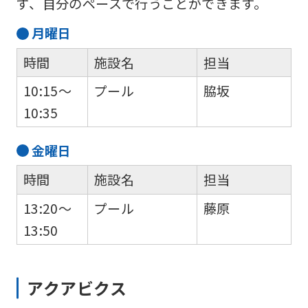
ず、自分のペースで行うことができます。
into
English.
月
曜日
Click
時間
施設名
担当
the
10:15～
プール
脇坂
link
10:35
below
(start
金
曜日
automatic
時間
施設名
担当
translation)
13:20～
プール
藤原
to
13:50
return
to
the
アクアビクス
top