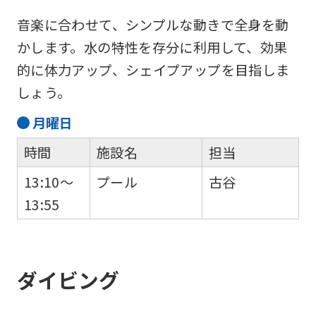
page.
音楽に合わせて、シンプルな動きで全身を動
However,
かします。水の特性を存分に利用して、効果
if
的に体力アップ、シェイプアップを目指しま
you
しょう。
use
月
曜日
an
automatic
時間
施設名
担当
translation
13:10～
プール
古谷
service,
13:55
the
Japanese
version
ダイビング
of
this