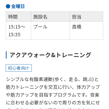
金
曜日
時間
施設名
担当
15:15～
プール
高橋
For
15:35
foreigners
アクアウォーク&トレーニング
Central
Sports
初心者向け
official
シンプルな有酸素運動(歩く、走る、跳ぶ)と
website
筋力トレーニングを交互に行い、体力アップ
is
や筋力アップを目指すプログラムです。音楽
automatically
に合わせる必要がないので周りの方を気にせ
translated