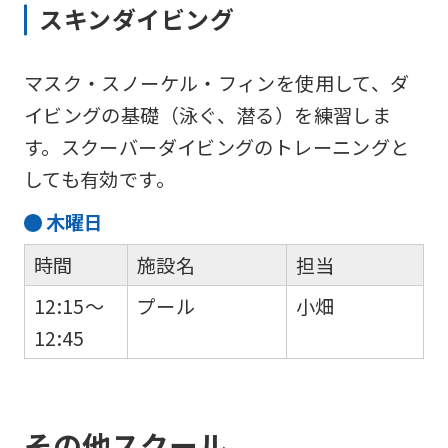
website
スキンダイビング
will
be
マスク・スノーケル・フィンを使用して、ダ
translated
イビングの基礎（泳ぐ、潜る）を練習しま
mechanically,
す。スクーバーダイビングのトレーニングと
so
しても有効です。
it
木
曜日
may
時間
施設名
担当
not
be
12:15～
プール
小畑
an
12:45
accurate
translation.
The
その他スクール