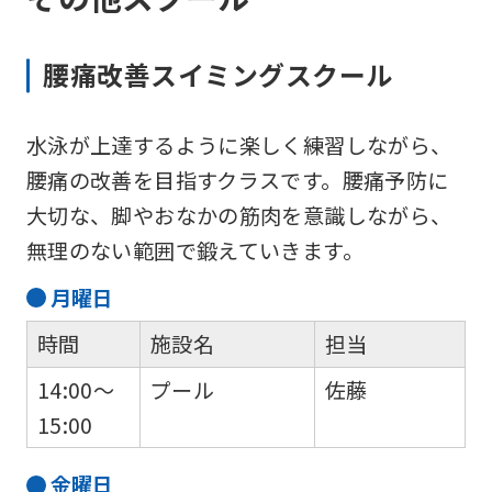
translation
may
腰痛改善スイミングスクール
differ
from
水泳が上達するように楽しく練習しながら、
the
腰痛の改善を目指すクラスです。腰痛予防に
original
大切な、脚やおなかの筋肉を意識しながら、
content.
無理のない範囲で鍛えていきます。
We
月
曜日
ask
that
時間
施設名
担当
you
14:00～
プール
佐藤
fully
15:00
understand
this
金
曜日