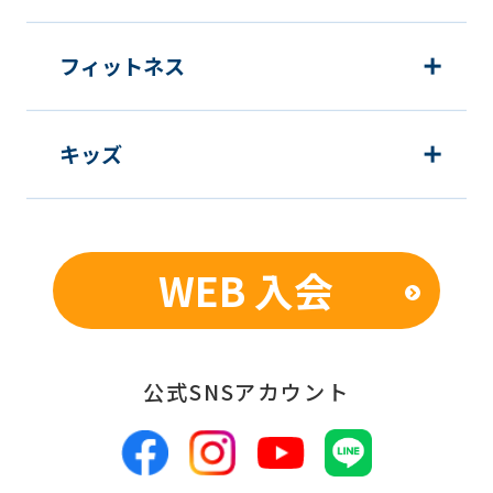
発・実施のため
新商品・サービスやイベント情報を含
フィットネス
む当社情報のご提供のため
顧客動向分析、アンケート調査のため
キッズ
個人を特定できないよう加工したうえ
での統計的なデータの作成、活用、公
表のため
WEB 入会
■個人情報の管理
当社は、お客様からお預かりした個人情
報は、適切かつ慎重に管理し、漏洩、改
公式SNSアカウント
ざん、紛失等がないよう適正な管理に努
めます。当社において安全管理のために
講じている措置の内容については、本プ