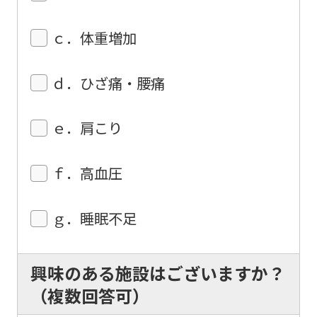
ｃ．体重増加
ｄ．ひざ痛・腰痛
ｅ．肩こり
ｆ．高血圧
ｇ．睡眠不足
興味のある施設はございますか？
（複数回答可）