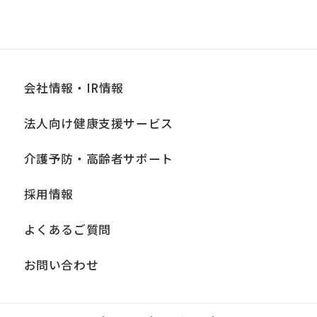
ライバシーポリシー末尾に記載の「問い
合わせ窓口」までお問い合わせくださ
い。
会社情報・IR情報
■個人情報の開示
当社は、お客様からお預かりした個人情
法人向け健康支援サービス
報は、正当な理由がある場合を除き、ご
介護予防・高齢者サポート
本人の同意なく第三者に提供、開示いた
しません。ただし、法令により当社がお
採用情報
客様の同意を得ずに開示することができ
よくあるご質問
る場合、あらかじめ当社との間で秘密保
持契約を締結している業務委託先、およ
お問い合わせ
び関係会社に必要な範囲内において開示
する場合、法令に基づき当社が開示を求