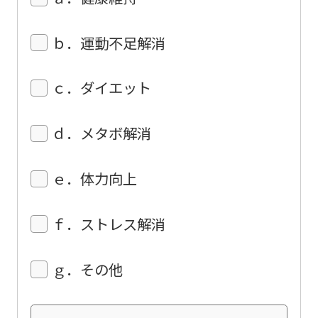
be
translated
ｂ．運動不足解消
mechanically,
so
ｃ．ダイエット
it
may
ｄ．メタボ解消
not
be
ｅ．体力向上
an
accurate
ｆ．ストレス解消
translation.
The
ｇ．その他
translation
may