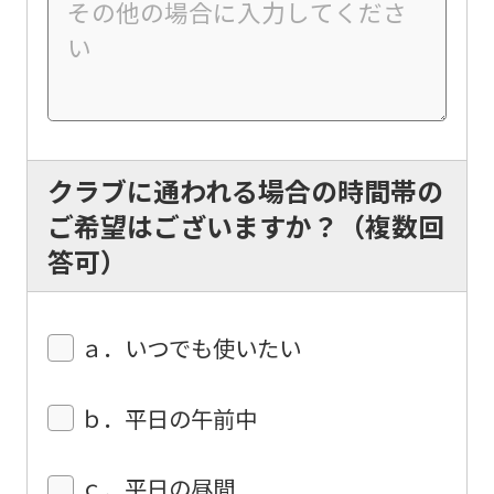
differ
from
the
original
content.
We
クラブに通われる場合の時間帯の
ask
ご希望はございますか？（複数回
that
答可）
you
fully
ａ．いつでも使いたい
understand
this
ｂ．平日の午前中
before
using
ｃ．平日の昼間