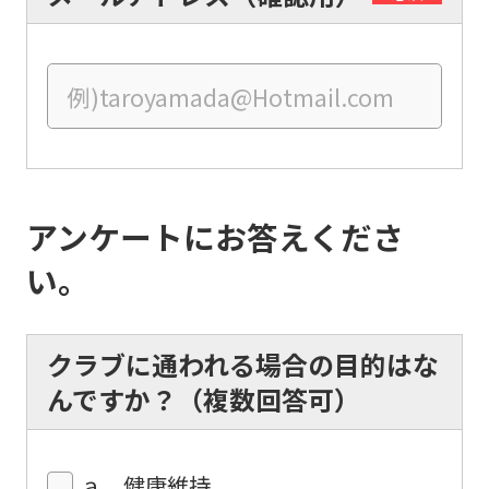
if
you
use
an
automatic
translation
service,
アンケートにお答えくださ
the
い。
Japanese
version
of
クラブに通われる場合の目的はな
this
んですか？（複数回答可）
website
will
ａ．健康維持