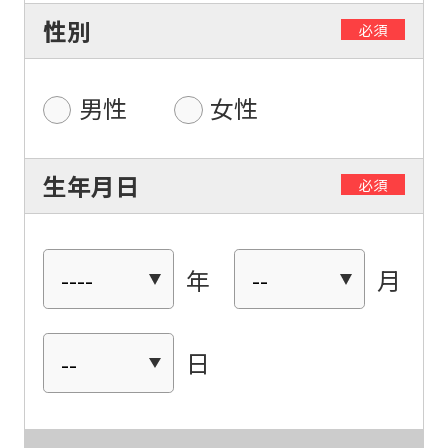
性別
必須
For
foreigners
男性
女性
Central
生年月日
必須
Sports
official
website
年
月
is
automatically
translated
日
into
English.