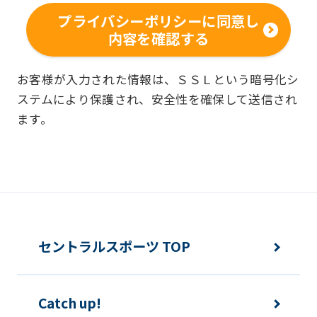
客様の個人情報を収集いたします。
プライバシーポリシーに同意し
内容を確認する
■個人情報の利用
お客様からお預かりした個人情報は、以
お客様が入力された情報は、ＳＳＬという暗号化シ
ステムにより保護され、安全性を確保して送信され
下の目的で使用させて頂きます。また、
ます。
違法または不当な行為を助長し、または
誘発するおそれがある方法による個人情
報の利用を行いません。
快適にクラブをご利用いただくため
ご利用上の諸連絡や利用状況の確認の
セントラルスポーツ TOP
ため
運動プログラム（カウンセリングを含
Catch up!
む）等、新商品・サービスの立案・開