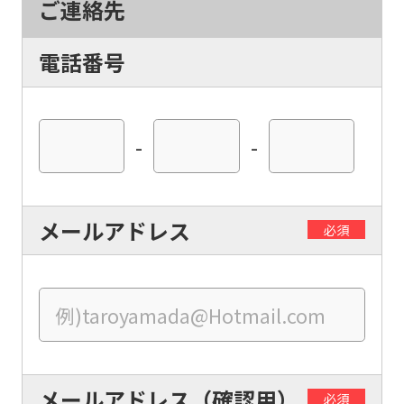
Click
ご連絡先
the
link
電話番号
below
(start
-
-
automatic
translation)
to
メールアドレス
return
必須
to
the
top
page.
However,
メールアドレス（確認用）
必須