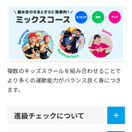
of
this
website
will
be
translated
mechanically,
複数のキッズスクールを組み合わせることで
so
より多くの運動能力がバランス良く身につき
it
ます。
may
not
be
進級チェックについて
an
accurate