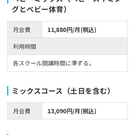
automatically
グとベビー体育）
translated
into
月会費
11,880円/月(税込)
English.
Click
利用時間
the
link
各スクール開講時間に準ずる。
below
(start
ミックスコース（土日を含む）
automatic
translation)
月会費
13,090円/月(税込)
to
return
to