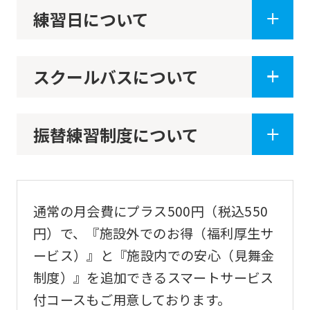
translation.
練習日について
The
translation
スクールバスについて
may
differ
from
振替練習制度について
the
original
content.
We
通常の月会費にプラス500円（税込550
ask
円）で、『施設外でのお得（福利厚生サ
that
ービス）』と『施設内での安心（見舞金
you
制度）』を追加できるスマートサービス
fully
付コースもご用意しております。