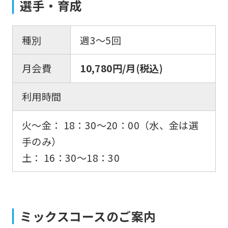
選手・育成
the
top
種別
週3〜5回
page.
However,
月会費
10,780円/月(税込)
if
you
利用時間
use
an
火〜金： 18：30〜20：00（水、金は選
automatic
手のみ）
translation
土： 16：30〜18：30
service,
the
Japanese
ミックスコースのご案内
version