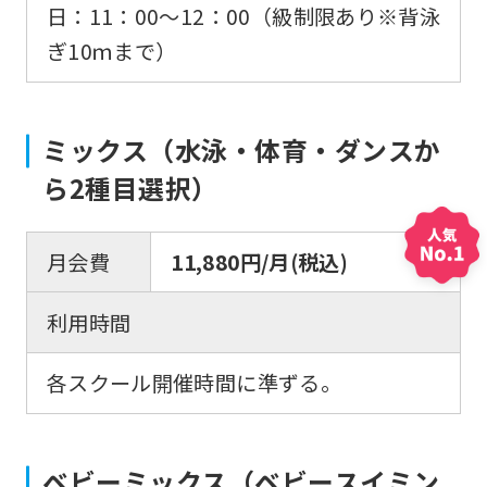
日：11：00～12：00（級制限あり※背泳
ぎ10ｍまで）
ミックス（水泳・体育・ダンスか
ら2種目選択）
For
foreigners
月会費
11,880円/月(税込)
利用時間
Central
Sports
各スクール開催時間に準ずる。
official
website
is
ベビーミックス（ベビースイミン