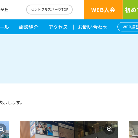
WEB入会
初め
藤が丘
セントラルスポーツTOP
ール
施設紹介
アクセス
お問い合わせ
WEB振
表示します。