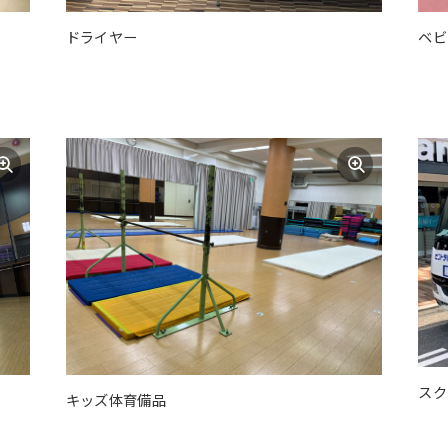
ドライヤー
ベビ
For foreigners
Central Sports official website is
automatically translated into
English. Click the link below (start
automatic translation) to return to
the top page.
However, if you use an automatic
translation service, the Japanese
スク
キッズ体育備品
version of this website will be
translated mechanically, so it may
not be an accurate translation.