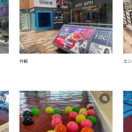
外観
エン