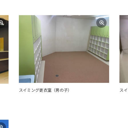
The translation may differ from the
original content. We ask that you
fully understand this before using
the service.
Automatic translation start
スイミング更衣室（男の子）
スイ