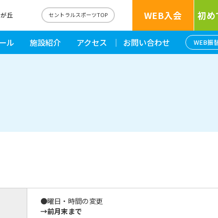
WEB入会
初め
藤が丘
セントラルスポーツTOP
ール
施設紹介
アクセス
お問い合わせ
WEB振
●曜日・時間の変更
→前月末まで