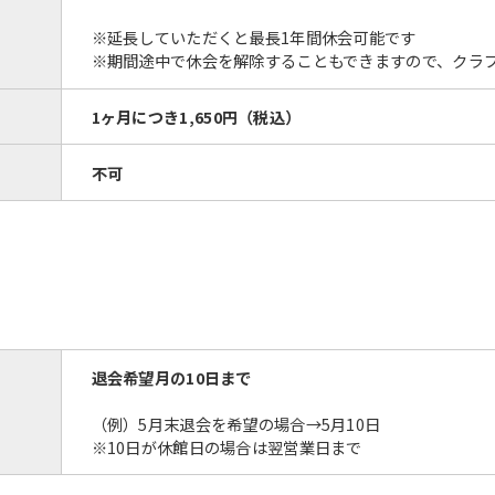
※延長していただくと最長1年間休会可能です
※期間途中で休会を解除することもできますので、クラ
1ヶ月につき
1,650円
（税込）
不可
For foreigners
Central Sports official website is
automatically translated into
English. Click the link below (start
automatic translation) to return to
the top page.
退会希望月の10日まで
However, if you use an automatic
translation service, the Japanese
（例）5月末退会を希望の場合→5月10日
version of this website will be
※10日が休館日の場合は翌営業日まで
translated mechanically, so it may
not be an accurate translation.