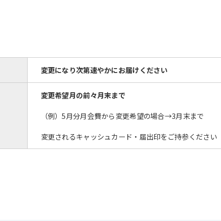
The translation may differ from the
original content. We ask that you
fully understand this before using
the service.
変更になり次第速やかにお届けください
Automatic translation start
変更希望月の前々月末まで
（例）5月分月会費から変更希望の場合→3月末まで
変更されるキャッシュカード・届出印をご持参ください