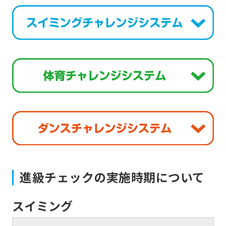
translation)
to
return
to
the
top
page.
However,
if
you
進級チェックの実施時期について
use
an
スイミング
automatic
translation