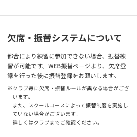
ask
that
you
欠席・振替システムについて
fully
understand
都合により練習に参加できない場合、振替練
this
習が可能です。WEB振替ページより、欠席登
before
録を行った後に振替登録をお願いします。
using
the
※クラブ毎に欠席・振替ルールが異なる場合がござ
service.
います。
また、スクールコースによって振替制度を実施し
ていない場合がございます。
Automatic translation
詳しくはクラブまでご確認ください。