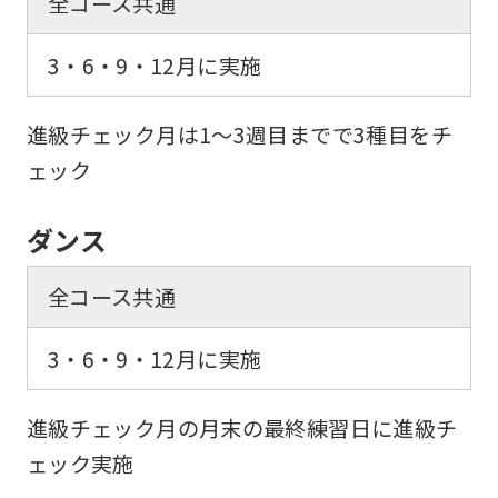
全コース共通
not
3・6・9・12月に実施
be
an
進級チェック月は1～3週目までで3種目をチ
accurate
ェック
translation.
The
ダンス
translation
may
全コース共通
differ
from
3・6・9・12月に実施
the
original
進級チェック月の月末の最終練習日に進級チ
content.
ェック実施
We