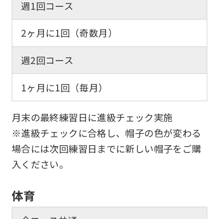
週1回コース
service,
the
2ヶ月に1回（奇数月）
Japanese
週2回コース
version
of
1ヶ月に1回（毎月）
this
website
月末の最終練習日に進級チェック実施
will
※進級チェックに合格し、帽子の色が変わる
be
場合には次回練習日までに新しい帽子をご購
translated
入ください。
mechanically,
so
体育
it
may