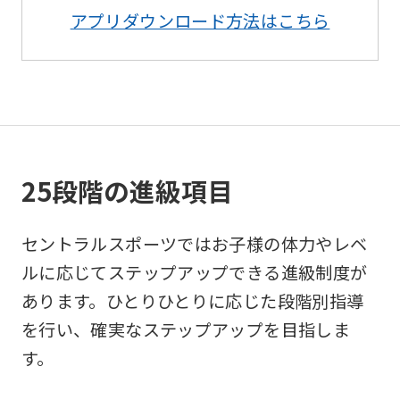
アプリダウンロード方法はこちら
Sports
official
website
is
automatically
translated
25段階の進級項目
into
English.
セントラルスポーツではお子様の体力やレベ
Click
ルに応じてステップアップできる進級制度が
the
あります。ひとりひとりに応じた段階別指導
link
を行い、確実なステップアップを目指しま
below
す。
(start
automatic