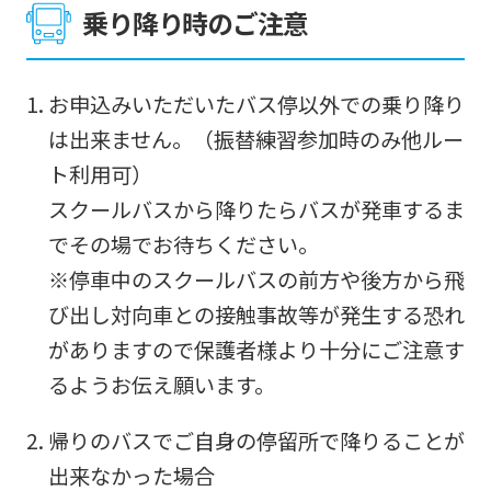
乗り降り時のご注意
translation)
to
return
お申込みいただいたバス停以外での乗り降り
to
は出来ません。（振替練習参加時のみ他ルー
the
ト利用可）
top
スクールバスから降りたらバスが発車するま
page.
でその場でお待ちください。
However,
※停車中のスクールバスの前方や後方から飛
if
び出し対向車との接触事故等が発生する恐れ
you
がありますので保護者様より十分にご注意す
use
るようお伝え願います。
an
帰りのバスでご自身の停留所で降りることが
automatic
出来なかった場合
translation