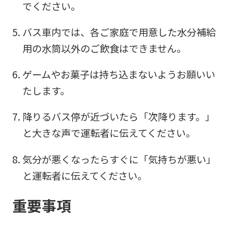
でください。
Sports
official
バス車内では、各ご家庭で用意した水分補給
website
用の水筒以外のご飲食はできません。
is
ゲームやお菓子は持ち込まないようお願いい
automatically
たします。
translated
into
降りるバス停が近づいたら「次降ります。」
English.
と大きな声で運転者に伝えてください。
Click
気分が悪くなったらすぐに「気持ちが悪い」
the
と運転者に伝えてください。
link
below
重要事項
(start
automatic