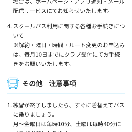
場合は、ホームページ・アプリ通知・メール
ask
配信サービスにてお知らせいたします。
that
スクールバス利用に関する各種お手続きにつ
you
いて
fully
※解約・曜日・時間・ルート変更のお申込み
understand
は、毎月10日までにクラブ受付にてお手続
this
きをお願いいたします。
before
using
その他 注意事項
the
service.
練習が終了しましたら、すぐに着替えてバス
Automatic translation
に乗りましょう。
月～金曜日は毎時10分、土曜は毎時40分に