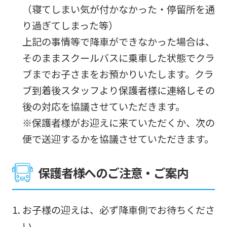
（寝てしまい気が付かなかった・停留所を通
service,
り過ぎてしまった等）
the
上記の事情等で降車ができなかった場合は、
Japanese
そのままスクールバスに乗車した状態でクラ
version
ブまでお子さまをお預かりいたします。クラ
of
ブ到着後スタッフより保護者様に連絡しその
this
後の対応を協議させていただきます。
website
※保護者様がお迎えに来ていただくか、次の
will
便で送迎するかを協議させていただきます。
be
translated
保護者様へのご注意・ご案内
mechanically,
so
お子様の迎えは、必ず降車側でお待ちくださ
it
い。
may