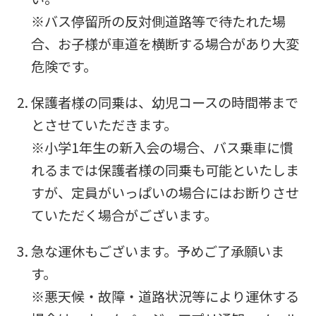
※バス停留所の反対側道路等で待たれた場
not
合、お子様が車道を横断する場合があり大変
be
危険です。
an
accurate
保護者様の同乗は、幼児コースの時間帯まで
translation.
とさせていただきます。
The
※小学1年生の新入会の場合、バス乗車に慣
translation
れるまでは保護者様の同乗も可能といたしま
may
すが、定員がいっぱいの場合にはお断りさせ
differ
ていただく場合がございます。
from
the
急な運休もございます。予めご了承願いま
original
す。
content.
※悪天候・故障・道路状況等により運休する
We