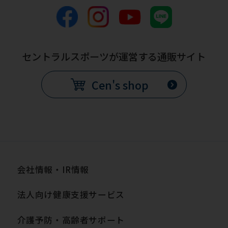
translation.
The
translation
may
セントラルスポーツが運営する通販サイト
differ
from
Cen's shop
the
original
content.
We
ask
会社情報・IR情報
that
法人向け健康支援サービス
you
fully
介護予防・高齢者サポート