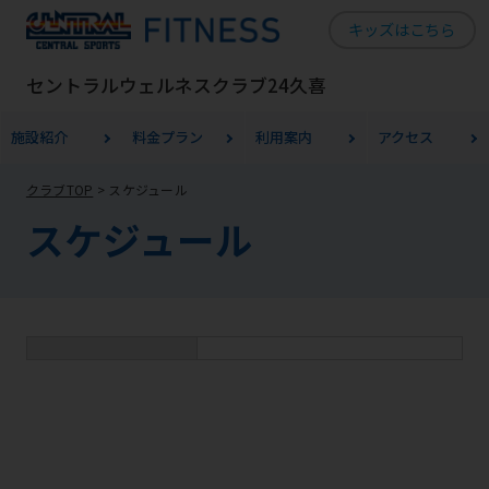
キッズはこちら
セントラルウェルネスクラブ24久喜
施設紹介
料金
プラン
利用案内
アクセス
For
クラブTOP
スケジュール
スケジュール
foreigners
Central
Sports
official
website
is