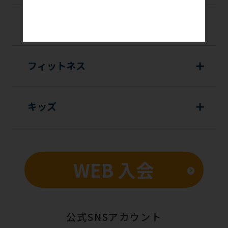
of
this
Catch up!
website
will
フィットネス
be
translated
mechanically,
キッズ
so
it
may
WEB 入会
not
be
an
accurate
公式SNSアカウント