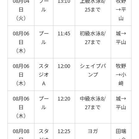
08月04
プー
13:10
上級水泳8/
牧野
日
ル
25まで
→平
（火）
山
08月06
プー
11:45
初級水泳8/
城→
日
ル
27まで
平山
（木）
08月06
スタ
12:00
シェイプパ
牧野
日
ジオ
ンプ
→小
（木）
A
﨑
08月06
プー
12:20
中級水泳8/
城→
日
ル
27まで
平山
（木）
08月08
スタ
12:25
ヨガ
田端