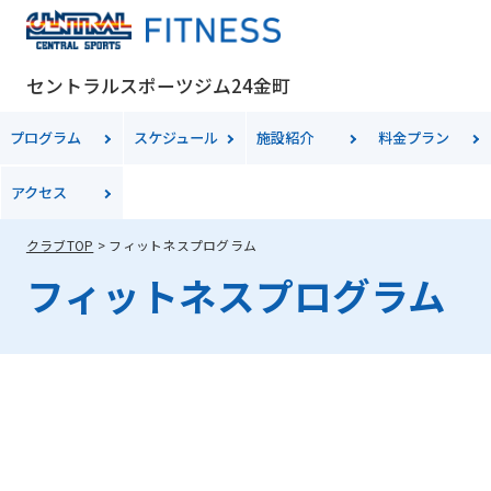
Central
Sports
セントラルスポーツジム24金町
official
website
プログラム
スケジュール
施設紹介
料金
プラン
is
アクセス
automatically
translated
クラブTOP
フィットネスプログラム
into
フィットネスプログラム
English.
Click
the
link
below
(start