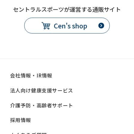
may
セントラルスポーツが運営する通販サイト
not
Cen's shop
be
an
accurate
translation.
The
translation
会社情報・IR情報
may
法人向け健康支援サービス
differ
from
介護予防・高齢者サポート
the
採用情報
original
content.