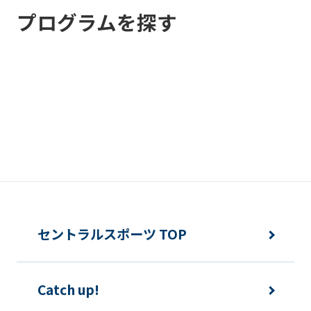
プログラムを探す
automatic
translation)
to
return
to
the
top
page.
However,
if
セントラルスポーツ TOP
you
use
an
Catch up!
automatic