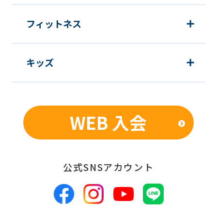
translation
フィットネス
service,
the
Japanese
キッズ
version
of
this
WEB 入会
website
will
be
公式SNSアカウント
translated
mechanically,
so
it