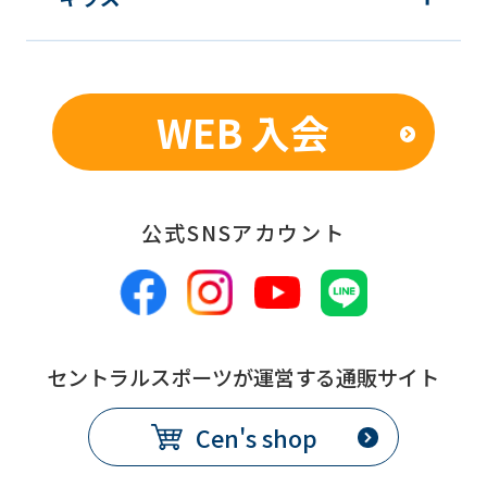
that
you
fully
WEB 入会
understand
this
before
公式SNSアカウント
using
the
service.
セントラルスポーツが運営する通販サイト
Automatic translation
Cen's shop