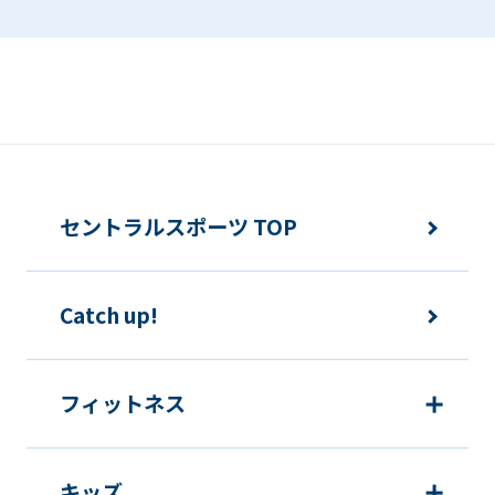
be
an
accurate
translation.
The
translation
セントラルスポーツ TOP
may
differ
from
Catch up!
the
original
フィットネス
content.
We
ask
キッズ