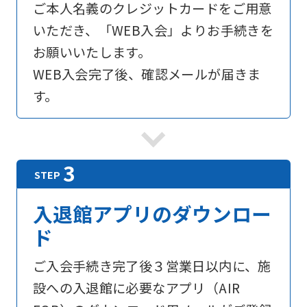
ご本人名義のクレジットカードをご用意
official
いただき、「WEB入会」よりお手続きを
website
お願いいたします。
is
WEB入会完了後、確認メールが届きま
automatically
す。
translated
into
English.
Click
the
入退館アプリのダウンロー
link
ド
below
(start
ご入会手続き完了後３営業日以内に、施
automatic
設への入退館に必要なアプリ（AIR
translation)