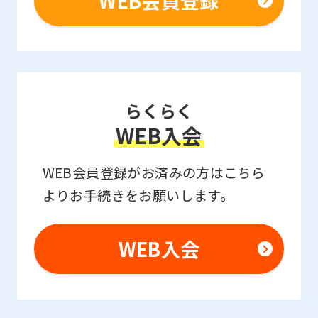
WEB会員登録
the
Japanese
version
of
らくらく
this
WEB入会
website
will
WEB会員登録がお済みの方はこちら
be
よりお手続きをお願いします。
translated
mechanically,
WEB入会
so
it
may
not