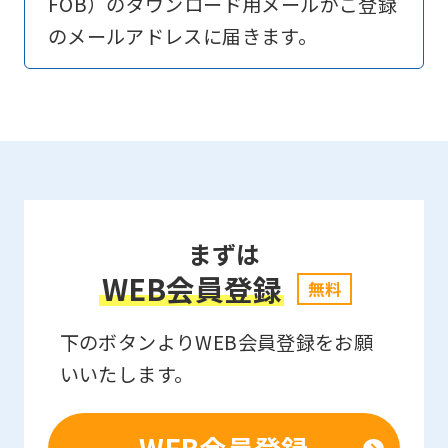
FOB）のダウンロード用メールがご登録
to
のメールアドレスに届きます。
return
to
the
top
page.
However,
まずは
if
WEB会員登録
you
無料
use
下のボタンよりWEB会員登録をお願
an
いいたします。
automatic
translation
service,