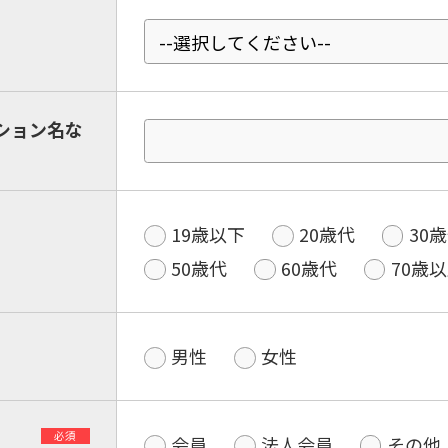
ション名な
19歳以下
20歳代
30
50歳代
60歳代
70歳
男性
女性
必須
会員
法人会員
その他