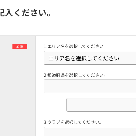
However, if you use an automatic
translation service, the Japanese
記入ください。
version of this website will be
translated mechanically, so it may
not be an accurate translation.
The translation may differ from the
original content. We ask that you
fully understand this before using
1.エリア名を選択してください。
必須
the service.
Automatic translation start
2.都道府県を選択してください。
3.クラブを選択してください。