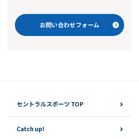
translation
service,
お問い合わせフォーム
the
Japanese
version
of
this
website
will
be
セントラルスポーツ TOP
translated
mechanically,
so
Catch up!
it