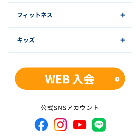
may
フィットネス
not
be
an
キッズ
accurate
translation.
The
WEB 入会
translation
may
differ
公式SNSアカウント
from
the
original
content.