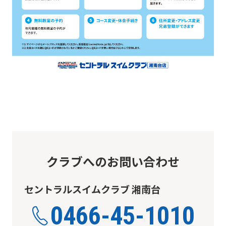
automatic
translation)
to
return
to
the
top
page.
However,
クラブへのお問い合わせ
if
you
セントラルスイムクラブ 湘南台
use
an
0466-45-1010
automatic