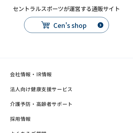
We
セントラルスポーツが運営する通販サイト
ask
Cen's shop
that
you
fully
understand
this
before
会社情報・IR情報
using
法人向け健康支援サービス
the
service.
介護予防・高齢者サポート
採用情報
Automatic translation