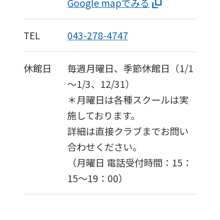
Google mapでみる
TEL
043-278-4747
休館日
毎週月曜日、季節休館日（1/1
～1/3、12/31）
＊月曜日は各種スクールは実
施しております。
For
詳細は直接クラブまでお問い
foreigners
合わせください。
（月曜日 電話受付時間：15：
15〜19：00）
Central
Sports
official