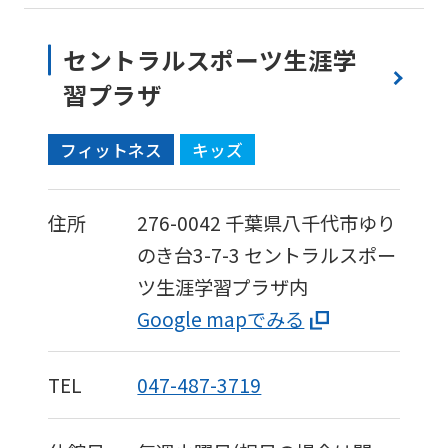
website
is
セントラルスポーツ生涯学
automatically
習プラザ
translated
into
フィットネス
キッズ
English.
Click
住所
276-0042
千葉県八千代市ゆり
the
のき台3-7-3
セントラルスポー
link
ツ生涯学習プラザ内
below
Google mapでみる
(start
automatic
TEL
047-487-3719
translation)
to