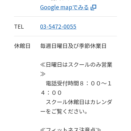
Japanese
Google mapでみる
version
of
TEL
03-5472-0055
this
website
休館日
毎週日曜日及び季節休業日
will
be
≪日曜日はスクールのみ営業
translated
≫
mechanically,
電話受付時間８：００～１
so
４：００
it
スクール休館日はカレンダ
may
ーをご覧ください。
not
be
≪フィットネス注意点≫