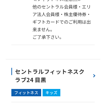
an
他のセントラル会員様・エリ
accurate
ア法人会員様・株主優待券・
translation.
ギフトカードでのご利用は出
The
来ません。
translation
ご了承下さい。
may
differ
from
the
セントラルフィットネスク
original
content.
ラブ24 目黒
We
フィットネス
キッズ
ask
that