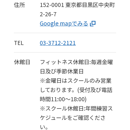
you
住所
152-0001
東京都目黒区中央町
fully
2-26-7
understand
Google mapでみる
this
before
TEL
03-3712-2121
using
the
休館日
フィットネス休館日:毎週金曜
service.
日及び季節休業日
※金曜日はスクールのみ営業
Automatic translation
しております。(受付及び電話
時間11:00〜18:00)
※スクール休館日:年間練習ス
ケジュールをご確認くださ
い。