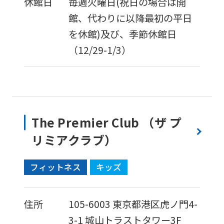
休館日
毎週火曜日(祝日の場合は開
return
館、代わりに以降最初の平日
to
を休館)及び、季節休館日
the
（12/29-1/3）
top
page.
However,
if
you
The Premier Club （ザ プ
use
リミアクラブ）
an
automatic
フィットネス
キッズ
translation
service,
住所
105-6003
東京都港区虎ノ門4-
the
3-1
城山トラストタワー3F