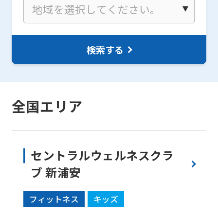
検索する
For
全国エリア
foreigners
Central
Sports
セントラルウェルネスクラ
official
ブ 新浦安
website
is
フィットネス
キッズ
automatically