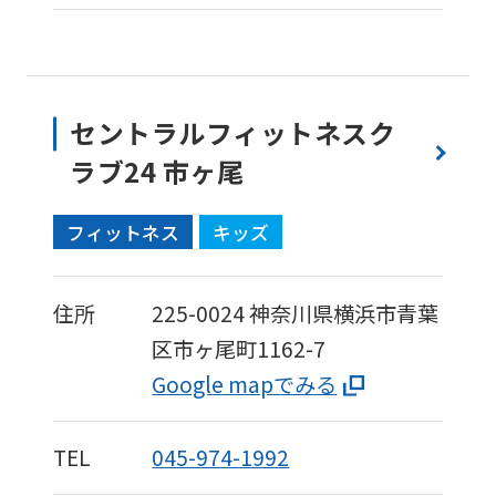
top
page.
However,
セントラルフィットネスク
if
ラブ24 市ヶ尾
you
use
フィットネス
キッズ
an
automatic
translation
住所
225-0024
神奈川県横浜市青葉
service,
区市ヶ尾町1162-7
the
Google mapでみる
Japanese
version
TEL
045-974-1992
of