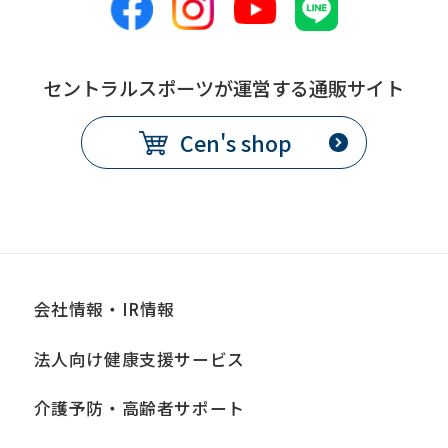
this
before
セントラルスポーツが運営する通販サイト
using
the
Cen's shop
service.
Automatic translation
会社情報・IR情報
法人向け健康支援サービス
介護予防・高齢者サポート