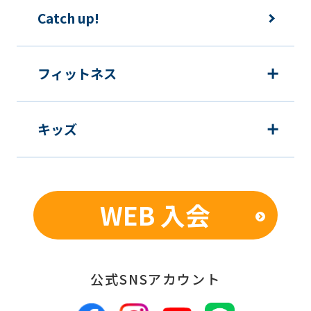
The
Catch up!
translation
may
フィットネス
differ
from
the
キッズ
original
content.
We
WEB 入会
ask
that
you
公式SNSアカウント
fully
understand