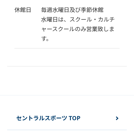
this
休館日
毎週水曜日及び季節休館
website
水曜日は、スクール・カルチ
will
ャースクールのみ営業致しま
be
す。
translated
mechanically,
so
it
may
not
be
an
セントラルスポーツ TOP
accurate
translation.