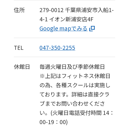
translated
住所
279-0012
千葉県浦安市入船1-
into
4-1
イオン新浦安店4F
English.
Google mapでみる
Click
the
TEL
047-350-2255
link
below
休館日
毎週火曜日及び季節休館日
(start
※上記はフィットネス休館日
automatic
の為、各種スクールは実施し
translation)
ております。詳細は直接クラ
to
ブまでお問い合わせくださ
return
い。(火曜日電話受付時間 14：
to
00-19：00)
the