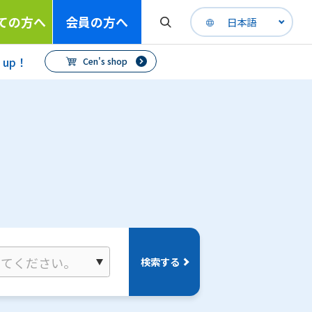
ての方へ
会員の方へ
日本語
h up！
Cen's shop
検索する