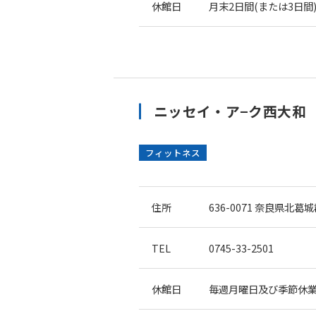
休館日
月末2日間(または3日間
ニッセイ・ア−ク西大和
フィットネス
住所
636-0071
奈良県北葛城郡
TEL
0745-33-2501
休館日
毎週月曜日及び季節休