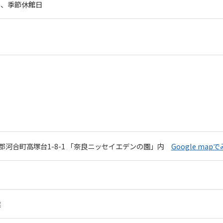
)、季節休館日
Automatic translation start
河合町高塚台1-8-1
「奈良ニッセイエデンの園」内
Google map
業