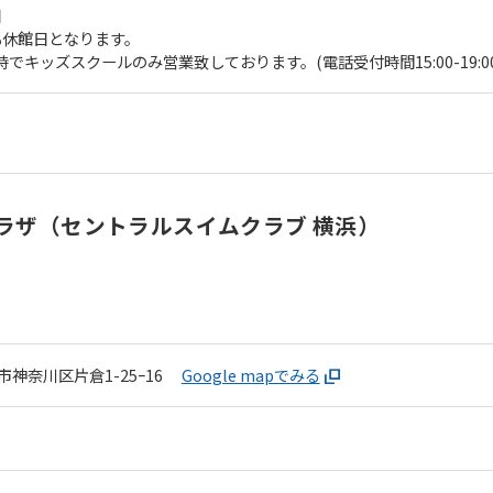
日
も休館日となります。
:00時でキッズスクールのみ営業致しております。(電話受付時間15:00-19:00
For foreigners
Central Sports official website is
automatically translated into
English. Click the link below (start
automatic translation) to return to
ラザ（セントラルスイムクラブ 横浜）
the top page.
However, if you use an automatic
translation service, the Japanese
version of this website will be
translated mechanically, so it may
not be an accurate translation.
神奈川区片倉1-25ｰ16
Google mapでみる
The translation may differ from the
original content. We ask that you
fully understand this before using
the service.