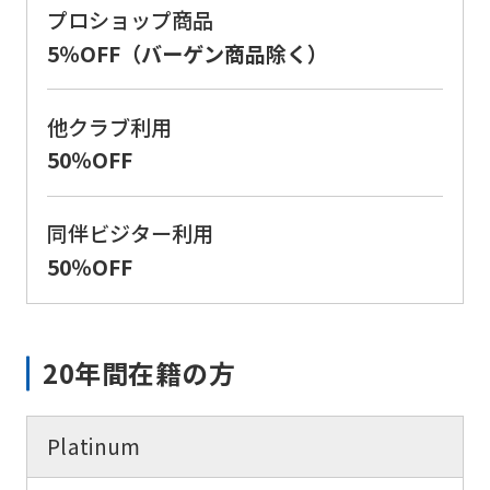
プロショップ商品
below
5％OFF（バーゲン商品除く）
(start
automatic
他クラブ利用
translation)
50％OFF
to
return
同伴ビジター利用
to
50％OFF
the
top
page.
20年間在籍の方
However,
if
you
Platinum
use