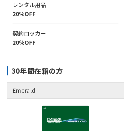
レンタル用品
so
20％OFF
it
may
契約ロッカー
not
20％OFF
be
an
accurate
30年間在籍の方
translation.
The
Emerald
translation
may
differ
from
the