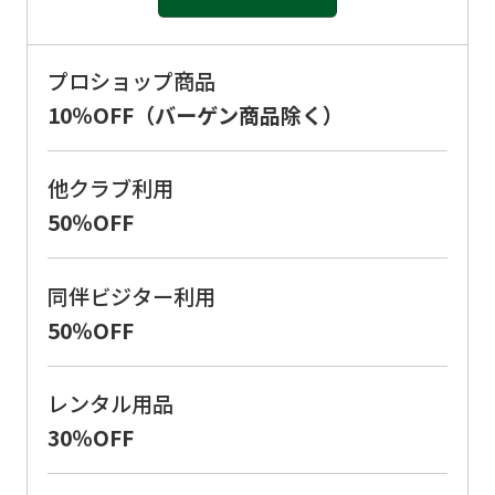
original
content.
プロショップ商品
We
10％OFF（バーゲン商品除く）
ask
that
他クラブ利用
you
50％OFF
fully
understand
同伴ビジター利用
this
50％OFF
before
using
レンタル用品
the
30％OFF
service.