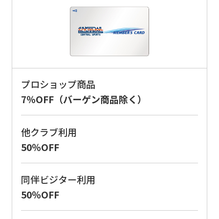
an
automatic
translation
service,
the
プロショップ商品
Japanese
7％OFF（バーゲン商品除く）
version
of
他クラブ利用
this
50％OFF
website
will
同伴ビジター利用
be
50％OFF
translated
mechanically,