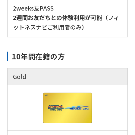
foreigners
2weeks友PASS
2週間お友だちとの体験利用が可能
（フィ
Central
ットネスナビご利用者のみ）
Sports
official
10年間在籍の方
website
is
automatically
Gold
translated
into
English.
Click
the
link