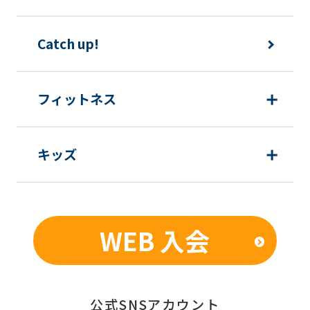
of
this
Catch up!
website
will
be
フィットネス
translated
mechanically,
キッズ
so
it
may
not
WEB 入会
be
an
accurate
公式SNSアカウント