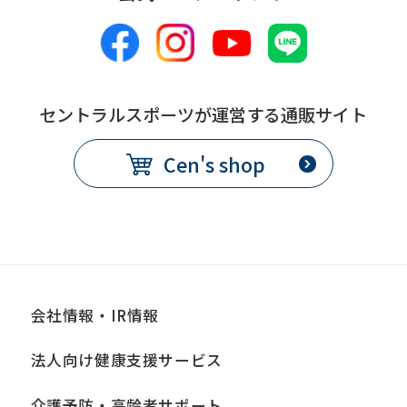
translation.
The
translation
may
セントラルスポーツが運営する通販サイト
differ
from
Cen's shop
the
original
content.
We
ask
会社情報・IR情報
that
you
法人向け健康支援サービス
fully
介護予防・高齢者サポート