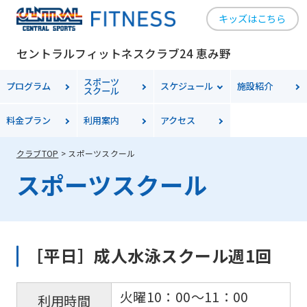
キッズはこちら
セントラルフィットネスクラブ24 恵み野
スポーツ
プログラム
スケジュール
施設紹介
スクール
For
料金
プラン
利用案内
アクセス
クラブTOP
スポーツスクール
foreigners
スポーツスクール
Central
Sports
official
［平日］成人水泳スクール週1回
website
is
火曜10：00〜11：00
利用時間