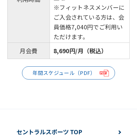
the
※フィットネスメンバーに
top
ご入会されている方は、会
page.
員価格7,040円でご利用い
However,
ただけます。
if
8,690円/月（税込）
月会費
you
use
an
年間スケジュール（PDF）
automatic
translation
service,
the
Japanese
version
セントラルスポーツ TOP