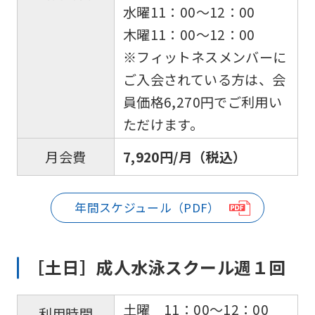
automatically
水曜11：00〜12：00
translated
木曜11：00〜12：00
into
※フィットネスメンバーに
English.
ご入会されている方は、会
Click
員価格6,270円でご利用い
the
ただけます。
link
7,920円/月（税込）
月会費
below
(start
年間スケジュール（PDF）
automatic
translation)
to
［土日］成人水泳スクール週１回
return
to
土曜 11：00～12：00
利用時間