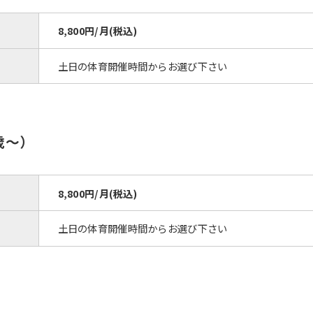
However, if you use an automatic
translation service, the Japanese
8,800円/月(税込)
version of this website will be
translated mechanically, so it may
not be an accurate translation.
土日の体育開催時間からお選び下さい
The translation may differ from the
original content. We ask that you
fully understand this before using
the service.
歳～）
Automatic translation start
8,800円/月(税込)
土日の体育開催時間からお選び下さい