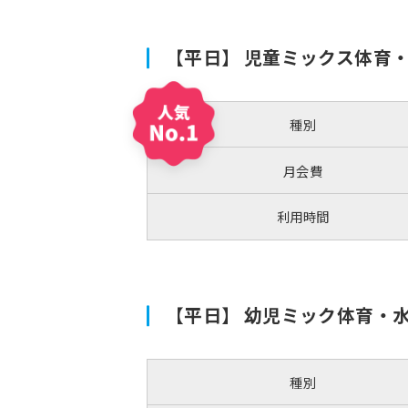
【平日】 児童ミックス体
種別
月会費
利用時間
【平日】 幼児ミック体育・
種別