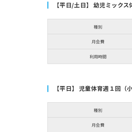
【平日/土日】 幼児ミックス
種別
月会費
利用時間
【平日】 児童体育週１回（
種別
月会費