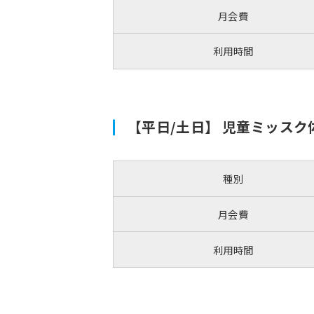
月会費
利用時間
【平日/土日】 児童ミッス
種別
月会費
利用時間