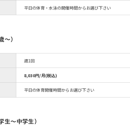
平日の体育・水泳の開催時間からお選び下さい
歳〜）
週1回
8,030円/月(税込)
For foreigners
平日の体育開催時間からお選び下さい
Central Sports official website is
automatically translated into
English. Click the link below (start
automatic translation) to return to
小学生～中学生）
the top page.