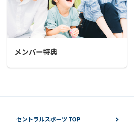
this
website
will
be
translated
メンバー特典
mechanically,
so
it
may
not
be
an
セントラルスポーツ TOP
accurate
translation.