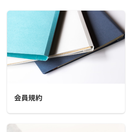
For
foreigners
Central
Sports
会員規約
official
website
is
automatically