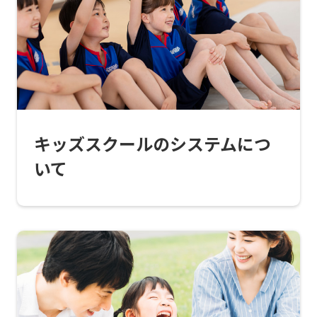
top
page.
However,
if
you
use
キッズスクールのシステムにつ
an
いて
automatic
translation
service,
the
Japanese
version
of