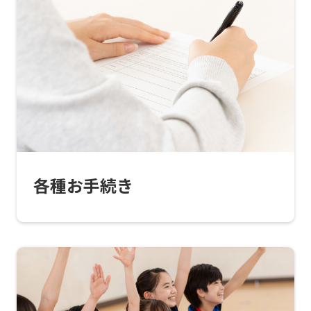
translated
into
English.
Click
the
link
below
(start
各種お手続き
automatic
translation)
to
return
to
the