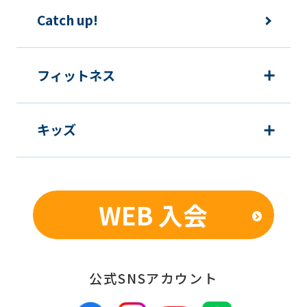
The
Catch up!
translation
may
フィットネス
differ
from
the
キッズ
original
content.
We
WEB 入会
ask
that
you
公式SNSアカウント
fully
understand