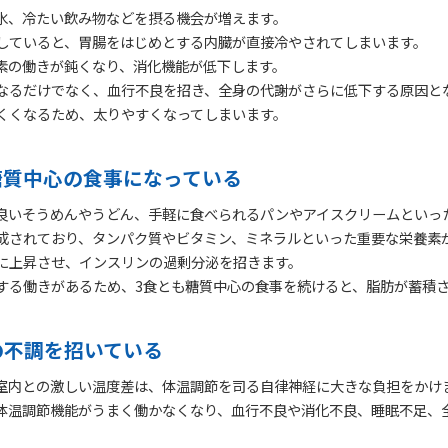
氷、冷たい飲み物などを摂る機会が増えます。
していると、胃腸をはじめとする内臓が直接冷やされてしまいます。
素の働きが鈍くなり、消化機能が低下します。
なるだけでなく、血行不良を招き、全身の代謝がさらに低下する原因と
くくなるため、太りやすくなってしまいます。
糖質中心の食事になっている
良いそうめんやうどん、手軽に食べられるパンやアイスクリームといっ
成されており、タンパク質やビタミン、ミネラルといった重要な栄養素
に上昇させ、インスリンの過剰分泌を招きます。
する働きがあるため、3食とも糖質中心の食事を続けると、脂肪が蓄積
の不調を招いている
室内との激しい温度差は、体温調節を司る自律神経に大きな負担をかけ
体温調節機能がうまく働かなくなり、血行不良や消化不良、睡眠不足、