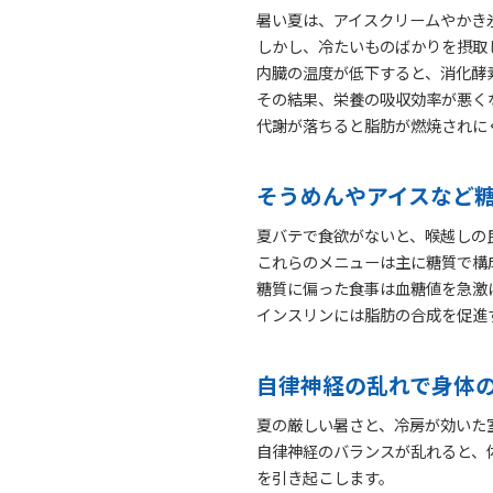
暑い夏は、アイスクリームやかき
しかし、冷たいものばかりを摂取
内臓の温度が低下すると、消化酵
その結果、栄養の吸収効率が悪く
代謝が落ちると脂肪が燃焼されに
そうめんやアイスなど
夏バテで食欲がないと、喉越しの
これらのメニューは主に糖質で構
糖質に偏った食事は血糖値を急激
インスリンには脂肪の合成を促進
自律神経の乱れで身体
夏の厳しい暑さと、冷房が効いた
自律神経のバランスが乱れると、
を引き起こします。