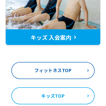
return
to
the
top
page.
キッズ 入会案内
However,
if
you
use
フィットネスTOP
an
automatic
translation
service,
キッズTOP
the