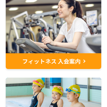
website
is
automatically
translated
into
English.
Click
the
フィットネス 入会案内
link
below
(start
automatic
translation)
to