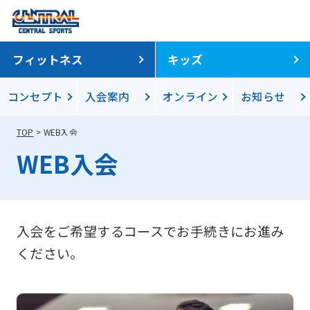
フィットネス
キッズ
コンセプト
入会案内
オンライン
お知らせ
TOP
WEB入会
WEB入会
For
foreigners
入会をご希望するコースでお手続きにお進み
Central
ください。
Sports
official