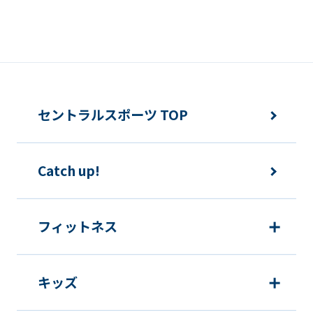
Japanese
version
of
this
website
セントラルスポーツ TOP
will
be
translated
Catch up!
mechanically,
so
フィットネス
it
may
not
キッズ
be