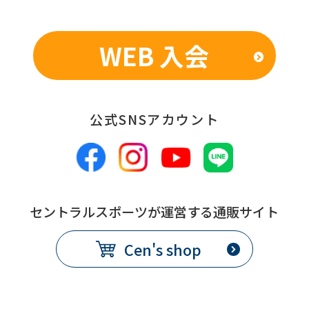
an
accurate
WEB 入会
translation.
The
translation
公式SNSアカウント
may
differ
from
the
original
セントラルスポーツが運営する通販サイト
content.
Cen's shop
We
ask
that