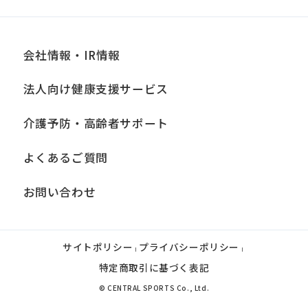
you
fully
understand
会社情報・IR情報
this
法人向け健康支援サービス
before
using
介護予防・高齢者サポート
the
よくあるご質問
service.
お問い合わせ
Automatic translation
サイトポリシー
プライバシーポリシー
|
|
特定商取引に基づく表記
© CENTRAL SPORTS Co., Ltd.