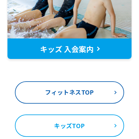
return
to
the
top
page.
キッズ 入会案内
However,
if
you
use
フィットネスTOP
an
automatic
translation
service,
キッズTOP
the