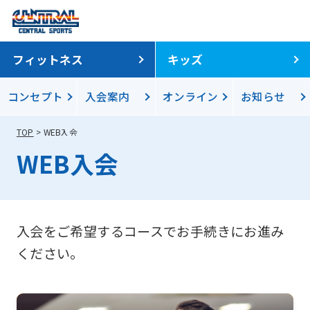
フィットネス
キッズ
コンセプト
入会案内
オンライン
お知らせ
TOP
WEB入会
WEB入会
For
foreigners
入会をご希望するコースでお手続きにお進み
Central
ください。
Sports
official