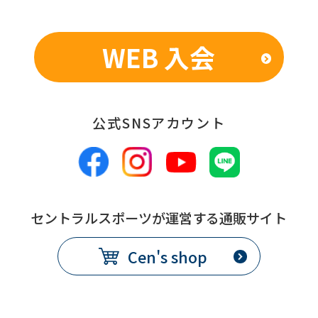
an
accurate
WEB 入会
translation.
The
translation
公式SNSアカウント
may
differ
from
the
original
セントラルスポーツが運営する通販サイト
content.
Cen's shop
We
ask
that