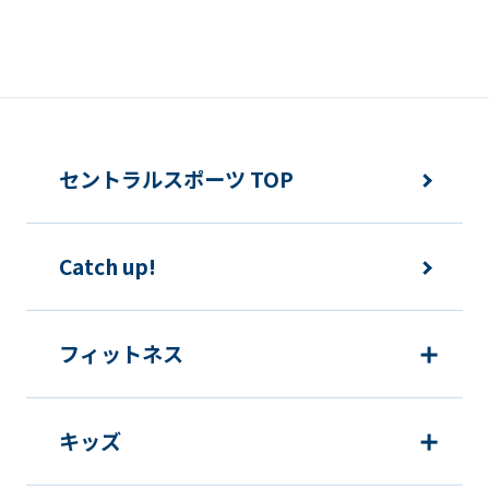
Japanese
version
of
this
website
セントラルスポーツ TOP
will
be
translated
Catch up!
mechanically,
so
フィットネス
it
may
not
キッズ
be