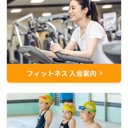
website
is
automatically
translated
into
English.
Click
the
フィットネス 入会案内
link
below
(start
automatic
translation)
to