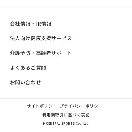
you
fully
understand
会社情報・IR情報
this
法人向け健康支援サービス
before
using
介護予防・高齢者サポート
the
よくあるご質問
service.
お問い合わせ
Automatic translation
サイトポリシー
プライバシーポリシー
|
|
特定商取引に基づく表記
© CENTRAL SPORTS Co., Ltd.