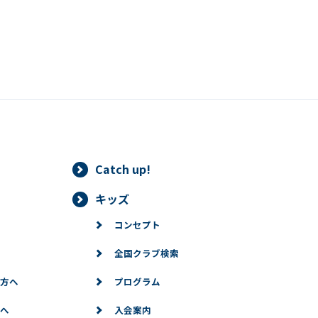
translation service, the Japanese
version of this website will be
translated mechanically, so it may
not be an accurate translation.
The translation may differ from the
original content. We ask that you
fully understand this before using
the service.
Automatic translation start
Catch up!
キッズ
コンセプト
全国クラブ検索
方へ
プログラム
へ
入会案内