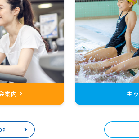
For foreigners
会案内
キッ
Central Sports official website is
automatically translated into
English. Click the link below (start
automatic translation) to return to
the top page.
OP
However, if you use an automatic