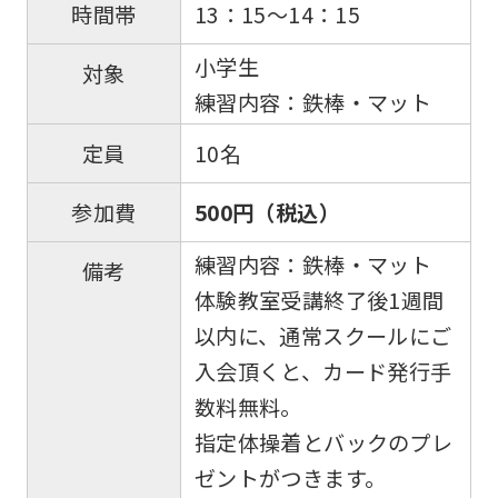
13：15～14：15
時間帯
fully
understand
小学生
対象
this
練習内容：鉄棒・マット
before
10名
定員
using
the
500円（税込）
参加費
service.
練習内容：鉄棒・マット
備考
体験教室受講終了後1週間
Automatic translation
以内に、通常スクールにご
入会頂くと、カード発行手
数料無料。
指定体操着とバックのプレ
ゼントがつきます。