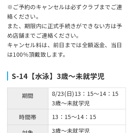
※ご予約のキャンセルは必ずクラブまでご連
絡ください。
また、期限内に正式手続きができない方は予
め店舗までご連絡ください。
キャンセル料は、前日までは全額返金、当日
は100％頂戴致します。
For
S-14【水泳】3歳～未就学児
foreigners
8/23(日)13：15～14：15
期間
Central
3歳～未就学児
Sports
13：15～14：15
時間帯
official
3歳～未就学児
website
対象