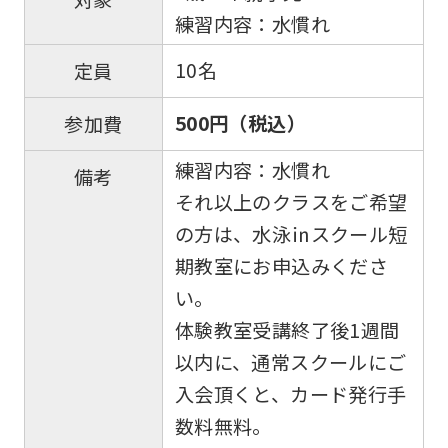
練習内容：水慣れ
is
automatically
10名
定員
translated
into
500円（税込）
参加費
English.
練習内容：水慣れ
備考
Click
それ以上のクラスをご希望
the
の方は、水泳㏌スクール短
link
期教室にお申込みくださ
below
い。
(start
体験教室受講終了後1週間
automatic
以内に、通常スクールにご
translation)
入会頂くと、カード発行手
to
数料無料。
return