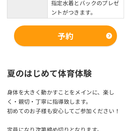
指定水着とバックのプレゼ
to
ントがつきます。
the
top
予約
page.
However,
if
you
夏のはじめて体育体験
use
an
automatic
身体を大きく動かすことをメインに、楽し
translation
く・親切・丁寧に指導致します。
service,
初めてのお子様も安心してご参加ください！
the
Japanese
定員になり次第締め切りとなります。