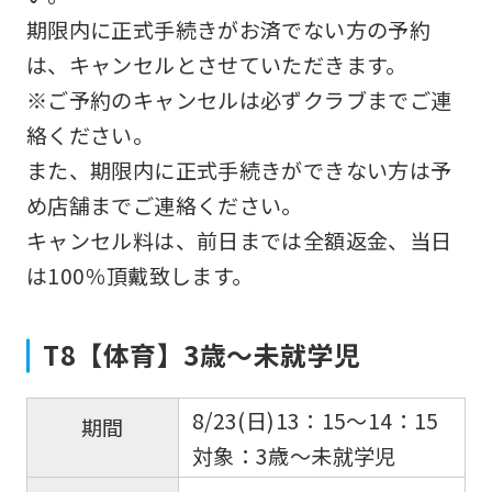
accurate
期限内に正式手続きがお済でない方の予約
translation.
は、キャンセルとさせていただきます。
The
※ご予約のキャンセルは必ずクラブまでご連
translation
絡ください。
may
また、期限内に正式手続きができない方は予
differ
め店舗までご連絡ください。
from
キャンセル料は、前日までは全額返金、当日
the
は100％頂戴致します。
original
content.
T8【体育】3歳～未就学児
We
ask
8/23(日)13：15～14：15
期間
that
対象：3歳～未就学児
you