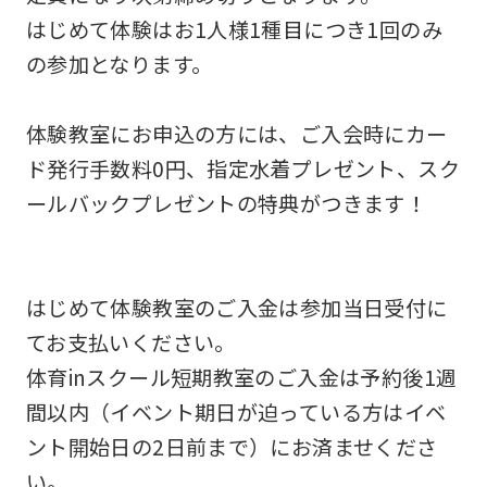
version
はじめて体験はお1人様1種目につき1回のみ
of
の参加となります。
this
website
体験教室にお申込の方には、ご入会時にカー
will
ド発行手数料0円、指定水着プレゼント、スク
be
ールバックプレゼントの特典がつきます！
translated
mechanically,
so
はじめて体験教室のご入金は参加当日受付に
it
てお支払いください。
may
体育inスクール短期教室のご入金は予約後1週
not
間以内（イベント期日が迫っている方はイベ
be
ント開始日の2日前まで）にお済ませくださ
an
い。