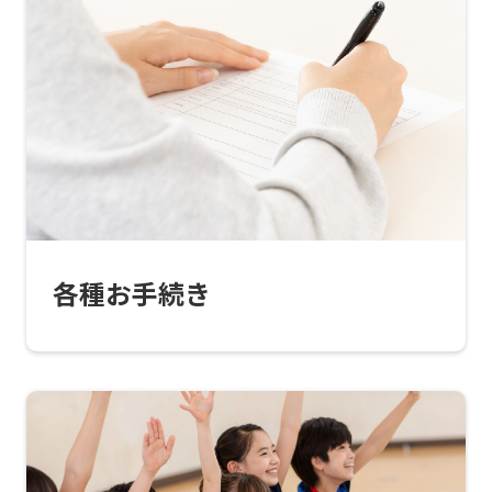
translated
into
English.
Click
the
link
below
(start
各種お手続き
automatic
translation)
to
return
to
the