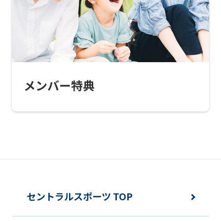
this
website
will
be
translated
メンバー特典
mechanically,
so
it
may
not
be
an
セントラルスポーツ TOP
accurate
translation.