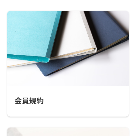
For
foreigners
Central
Sports
会員規約
official
website
is
automatically