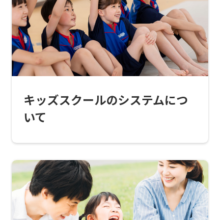
top
page.
However,
if
you
use
キッズスクールのシステムにつ
an
いて
automatic
translation
service,
the
Japanese
version
of