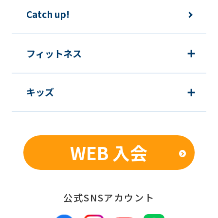
The
Catch up!
translation
may
フィットネス
differ
from
the
キッズ
original
content.
We
WEB 入会
ask
that
you
公式SNSアカウント
fully
understand