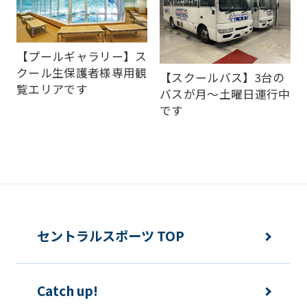
this
website
will
【プールギャラリー】ス
be
クール生保護者様専用観
【スクールバス】3台の
translated
覧エリアです
バスが月～土曜日運行中
mechanically,
です
so
it
may
not
be
セントラルスポーツ TOP
an
accurate
translation.
Catch up!