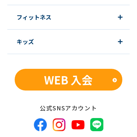
The
translation
フィットネス
may
differ
from
キッズ
the
original
content.
WEB 入会
We
ask
that
you
公式SNSアカウント
fully
understand