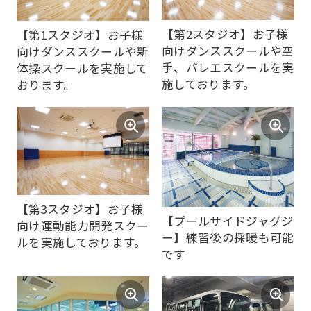
top
page.
【第2スタジオ】お子様
【第1スタジオ】お子様
However,
向けダンススクールや空
向けダンススクールや新
if
手、バレエスクールを実
体操スクールを実施して
施しております。
おります。
you
use
an
automatic
translation
service,
【第3スタジオ】お子様
【プールサイドジャグジ
the
向け運動能力開発スクー
ー】練習後の採暖も可能
ルを実施しております。
Japanese
です
version
of