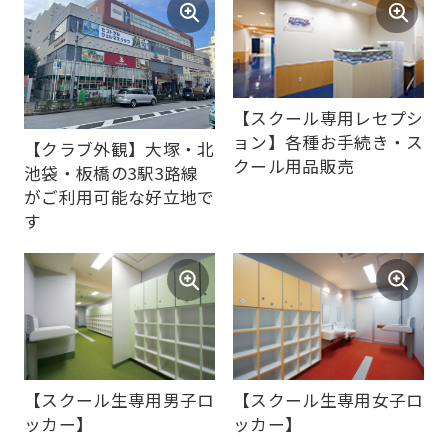
【スクール専用レセプシ
For
ョン】各種お手続き・ス
【クラブ外観】大塚・北
クール用品販売
池袋・板橋の3駅3路線
foreigners
がご利用可能な好立地で
す
Central
Sports
official
website
is
【スクール生専用男子ロ
【スクール生専用女子ロ
automatically
ッカー】
ッカー】