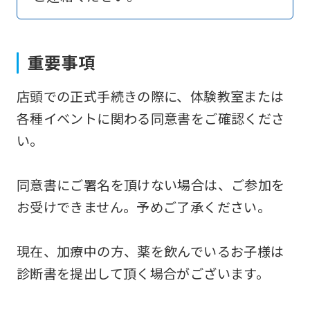
return
to
the
重要事項
top
店頭での正式手続きの際に、体験教室または
page.
各種イベントに関わる同意書をご確認くださ
However,
い。
if
you
同意書にご署名を頂けない場合は、ご参加を
use
お受けできません。予めご了承ください。
an
automatic
現在、加療中の方、薬を飲んでいるお子様は
translation
診断書を提出して頂く場合がございます。
service,
the