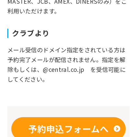
MASTER、JCB、AMEX、DINERSのみ）をご
you
利用いただけます。
fully
understand
クラブより
this
before
メール受信のドメイン指定をされている方は
using
予約完了メールが配信されません。指定を解
the
除もしくは、@central.co.jp を受信可能に
service.
してください。
Automatic translation
予約申込フォームへ