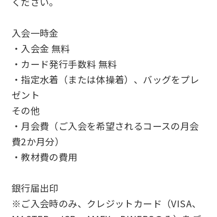
ください。
an
accurate
入会一時金
translation.
・入会金 無料
The
・カード発行手数料 無料
translation
・指定水着（または体操着）、バッグをプレ
may
ゼント
differ
その他
from
・月会費（ご入会を希望されるコースの月会
the
費2か月分）
original
・教材費の費用
content.
We
銀行届出印
ask
※ご入会時のみ、クレジットカード（VISA、
that