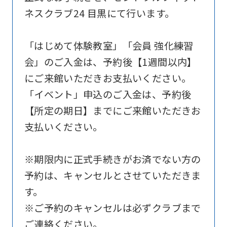
website
ネスクラブ24 目黒にて行います。
is
automatically
「はじめて体験教室」「会員 強化練習
translated
会」のご入金は、予約後【1週間以内】
into
にご来館いただきお支払いください。
English.
「イベント」申込のご入金は、予約後
Click
【所定の期日】までにご来館いただきお
the
支払いください。
link
below
※期限内に正式手続きがお済でない方の
(start
予約は、キャンセルとさせていただきま
automatic
す。
translation)
※ご予約のキャンセルは必ずクラブまで
to
ご連絡ください。