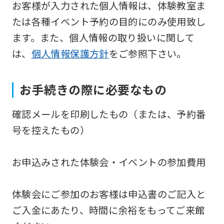
お客様が入力された個人情報は、体験教室ま
Japanese
たは各種イベント予約の目的にのみ使用致し
version
ます。また、個人情報の取り扱いに関して
of
は、
個人情報保護方針
をご参照下さい。
this
website
will
お手続きの際に必要なもの
be
確認メールを印刷したもの（または、予約番
translated
号を控えたもの）
mechanically,
so
お申込みされた体験会・イベントの参加費用
it
may
体験会にご参加のお客様は申込書のご記入と
not
ご入金にあたり、時間に余裕をもってご来館
be