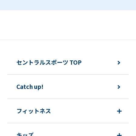
be
an
accurate
translation.
The
translation
セントラルスポーツ TOP
may
differ
from
Catch up!
the
original
フィットネス
content.
We
ask
キッズ