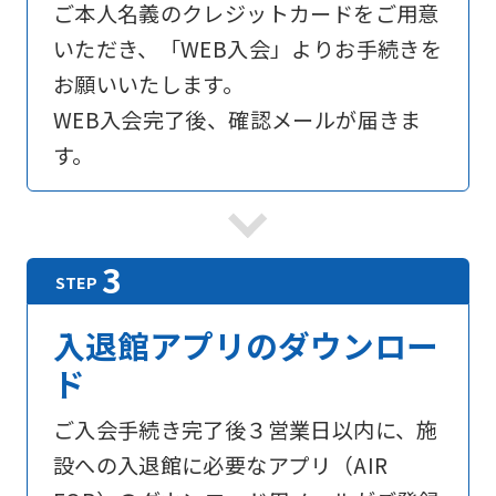
ご本人名義のクレジットカードをご用意
official
いただき、「WEB入会」よりお手続きを
website
お願いいたします。
is
WEB入会完了後、確認メールが届きま
automatically
す。
translated
into
English.
Click
the
入退館アプリのダウンロー
link
ド
below
(start
ご入会手続き完了後３営業日以内に、施
automatic
設への入退館に必要なアプリ（AIR
translation)