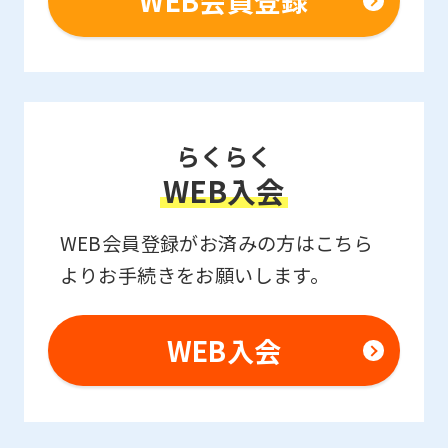
WEB会員登録
the
Japanese
version
of
らくらく
this
WEB入会
website
will
WEB会員登録がお済みの方はこちら
be
よりお手続きをお願いします。
translated
mechanically,
WEB入会
so
it
may
not