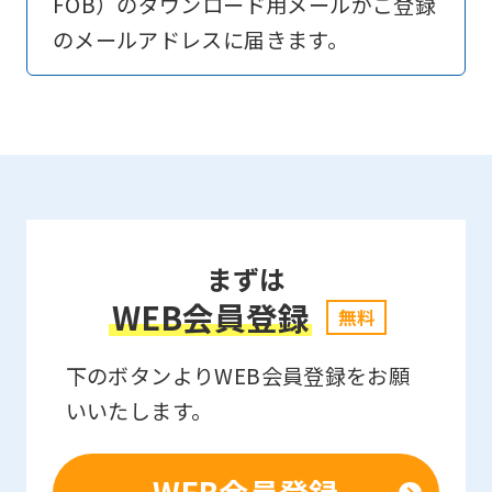
FOB）のダウンロード用メールがご登録
to
のメールアドレスに届きます。
return
to
the
top
page.
However,
まずは
if
WEB会員登録
you
無料
use
下のボタンよりWEB会員登録をお願
an
いいたします。
automatic
translation
service,