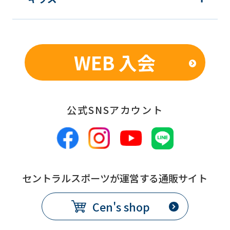
that
you
fully
WEB 入会
understand
this
before
公式SNSアカウント
using
the
service.
セントラルスポーツが運営する通販サイト
Automatic translation
Cen's shop